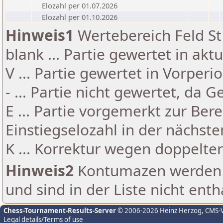
Elozahl per 01.07.2026
Elozahl per 01.10.2026
Hinweis1
Wertebereich Feld St 
blank ... Partie gewertet in akt
V ... Partie gewertet in Vorperi
- ... Partie nicht gewertet, da 
E ... Partie vorgemerkt zur Be
Einstiegselozahl in der nächst
K ... Korrektur wegen doppelt
Hinweis2
Kontumazen werden g
und sind in der Liste nicht enth
Chess-Tournament-Results-Server
© 2006-2026 Heinz Herzog
, CMS-
Legal details/Terms of use