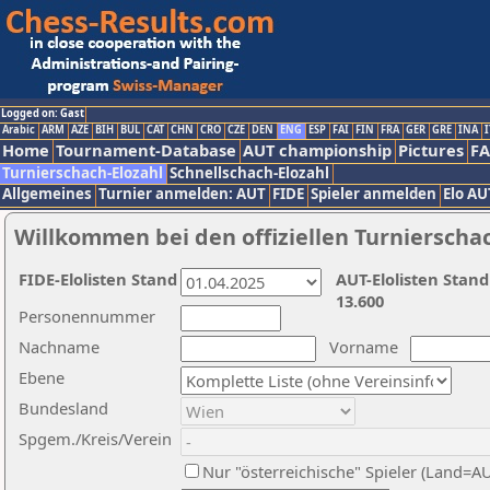
Logged on: Gast
Arabic
ARM
AZE
BIH
BUL
CAT
CHN
CRO
CZE
DEN
ENG
ESP
FAI
FIN
FRA
GER
GRE
INA
I
Home
Tournament-Database
AUT championship
Pictures
F
Turnierschach-Elozahl
Schnellschach-Elozahl
Allgemeines
Turnier anmelden: AUT
FIDE
Spieler anmelden
Elo AU
Willkommen bei den offiziellen Turnierscha
FIDE-Elolisten Stand
AUT-Elolisten Stand
13.600
Personennummer
Nachname
Vorname
Ebene
Bundesland
Spgem./Kreis/Verein
Nur "österreichische" Spieler (Land=A