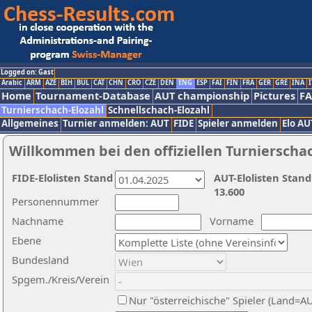
Logged on: Gast
Arabic
ARM
AZE
BIH
BUL
CAT
CHN
CRO
CZE
DEN
ENG
ESP
FAI
FIN
FRA
GER
GRE
INA
I
Home
Tournament-Database
AUT championship
Pictures
F
Turnierschach-Elozahl
Schnellschach-Elozahl
Allgemeines
Turnier anmelden: AUT
FIDE
Spieler anmelden
Elo AU
Willkommen bei den offiziellen Turnierscha
FIDE-Elolisten Stand
AUT-Elolisten Stand
13.600
Personennummer
Nachname
Vorname
Ebene
Bundesland
Spgem./Kreis/Verein
Nur "österreichische" Spieler (Land=A