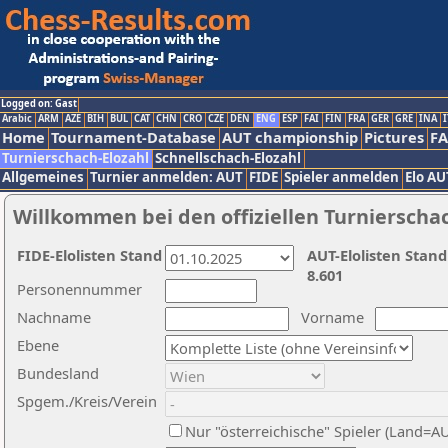
Logged on: Gast
Arabic
ARM
AZE
BIH
BUL
CAT
CHN
CRO
CZE
DEN
ENG
ESP
FAI
FIN
FRA
GER
GRE
INA
I
Home
Tournament-Database
AUT championship
Pictures
F
Turnierschach-Elozahl
Schnellschach-Elozahl
Allgemeines
Turnier anmelden: AUT
FIDE
Spieler anmelden
Elo AU
Willkommen bei den offiziellen Turnierscha
FIDE-Elolisten Stand
AUT-Elolisten Stand
8.601
Personennummer
Nachname
Vorname
Ebene
Bundesland
Spgem./Kreis/Verein
Nur "österreichische" Spieler (Land=A