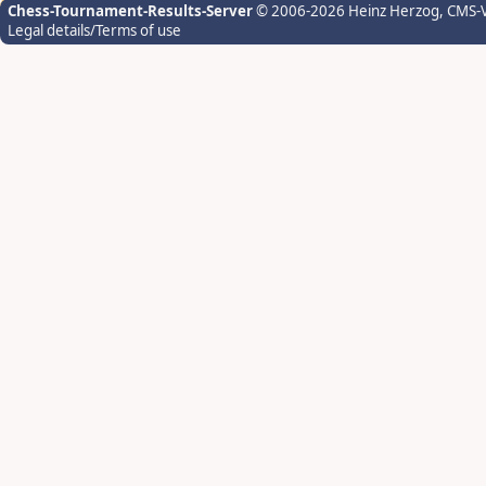
Chess-Tournament-Results-Server
© 2006-2026 Heinz Herzog
, CMS-
Legal details/Terms of use