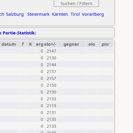
ch
Salzburg
Steiermark
Kärnten
Tirol
Vorarlberg
k Partie-Statistik
)
datum
f
K
erg
elo+/-
gegner
elo
pnr
0
2147
0
2130
0
2144
0
2157
0
2157
0
2150
0
2150
0
2133
0
2119
0
2131
0
2135
0
2133
0
2139