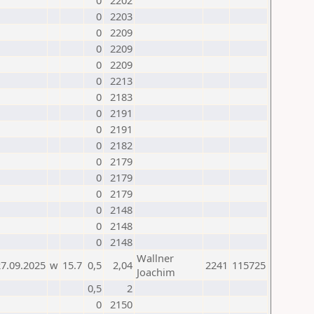
0
2202
0
2203
0
2209
0
2209
0
2209
0
2213
0
2183
0
2191
0
2191
0
2182
0
2179
0
2179
0
2179
0
2148
0
2148
0
2148
Wallner
27.09.2025
w
15.7
0,5
2,04
2241
115725
Joachim
0,5
2
0
2150