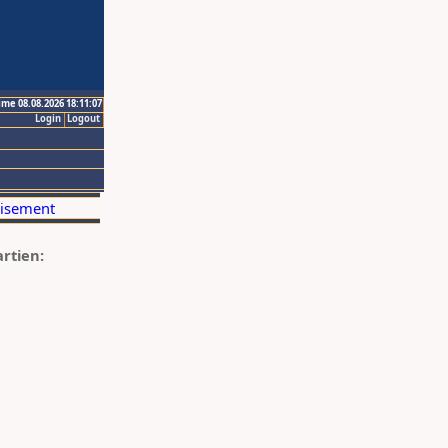
ime 08.08.2026 18:11:07
Login
Logout
artien: