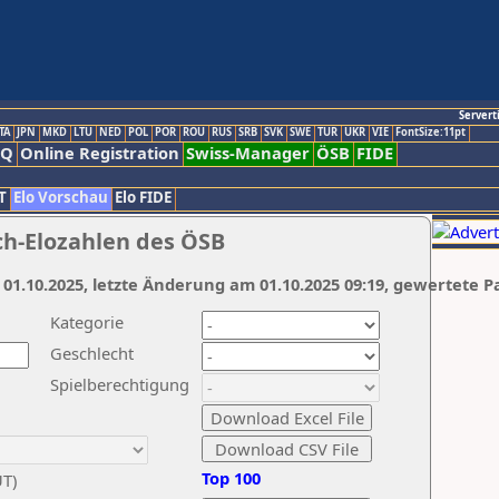
Servert
TA
JPN
MKD
LTU
NED
POL
POR
ROU
RUS
SRB
SVK
SWE
TUR
UKR
VIE
FontSize:11pt
AQ
Online Registration
Swiss-Manager
ÖSB
FIDE
T
Elo Vorschau
Elo FIDE
ch-Elozahlen des ÖSB
 01.10.2025, letzte Änderung am 01.10.2025 09:19, gewertete P
Kategorie
Geschlecht
Spielberechtigung
Top 100
UT)