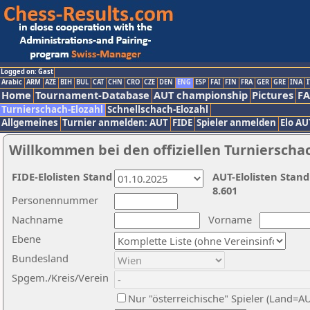
Logged on: Gast
Arabic
ARM
AZE
BIH
BUL
CAT
CHN
CRO
CZE
DEN
ENG
ESP
FAI
FIN
FRA
GER
GRE
INA
I
Home
Tournament-Database
AUT championship
Pictures
F
Turnierschach-Elozahl
Schnellschach-Elozahl
Allgemeines
Turnier anmelden: AUT
FIDE
Spieler anmelden
Elo AU
Willkommen bei den offiziellen Turnierscha
FIDE-Elolisten Stand
AUT-Elolisten Stand
8.601
Personennummer
Nachname
Vorname
Ebene
Bundesland
Spgem./Kreis/Verein
Nur "österreichische" Spieler (Land=A