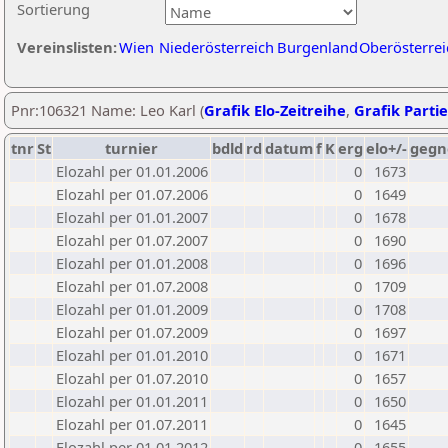
Sortierung
Vereinslisten:
Wien
Niederösterreich
Burgenland
Oberösterrei
Pnr:106321 Name: Leo Karl (
Grafik Elo-Zeitreihe
,
Grafik Partie
tnr
St
turnier
bdld
rd
datum
f
K
erg
elo+/-
gegn
Elozahl per 01.01.2006
0
1673
Elozahl per 01.07.2006
0
1649
Elozahl per 01.01.2007
0
1678
Elozahl per 01.07.2007
0
1690
Elozahl per 01.01.2008
0
1696
Elozahl per 01.07.2008
0
1709
Elozahl per 01.01.2009
0
1708
Elozahl per 01.07.2009
0
1697
Elozahl per 01.01.2010
0
1671
Elozahl per 01.07.2010
0
1657
Elozahl per 01.01.2011
0
1650
Elozahl per 01.07.2011
0
1645
Elozahl per 01.01.2012
0
1655