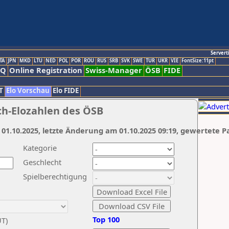
Servert
TA
JPN
MKD
LTU
NED
POL
POR
ROU
RUS
SRB
SVK
SWE
TUR
UKR
VIE
FontSize:11pt
AQ
Online Registration
Swiss-Manager
ÖSB
FIDE
T
Elo Vorschau
Elo FIDE
ch-Elozahlen des ÖSB
 01.10.2025, letzte Änderung am 01.10.2025 09:19, gewertete P
Kategorie
Geschlecht
Spielberechtigung
Top 100
UT)