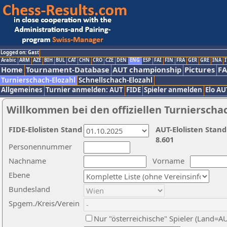
Logged on: Gast
Arabic
ARM
AZE
BIH
BUL
CAT
CHN
CRO
CZE
DEN
ENG
ESP
FAI
FIN
FRA
GER
GRE
INA
I
Home
Tournament-Database
AUT championship
Pictures
F
Turnierschach-Elozahl
Schnellschach-Elozahl
Allgemeines
Turnier anmelden: AUT
FIDE
Spieler anmelden
Elo AU
Willkommen bei den offiziellen Turnierscha
FIDE-Elolisten Stand
AUT-Elolisten Stand
8.601
Personennummer
Nachname
Vorname
Ebene
Bundesland
Spgem./Kreis/Verein
Nur "österreichische" Spieler (Land=A