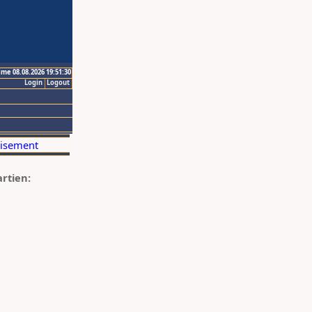
ime 08.08.2026 19:51:30
Login
Logout
artien: