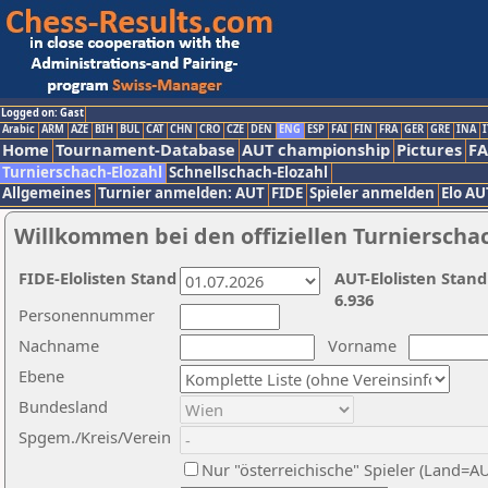
Logged on: Gast
Arabic
ARM
AZE
BIH
BUL
CAT
CHN
CRO
CZE
DEN
ENG
ESP
FAI
FIN
FRA
GER
GRE
INA
I
Home
Tournament-Database
AUT championship
Pictures
F
Turnierschach-Elozahl
Schnellschach-Elozahl
Allgemeines
Turnier anmelden: AUT
FIDE
Spieler anmelden
Elo AU
Willkommen bei den offiziellen Turnierscha
FIDE-Elolisten Stand
AUT-Elolisten Stand
6.936
Personennummer
Nachname
Vorname
Ebene
Bundesland
Spgem./Kreis/Verein
Nur "österreichische" Spieler (Land=A