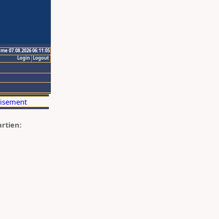
ime 07.08.2026 06:11:05
Login
Logout
artien: