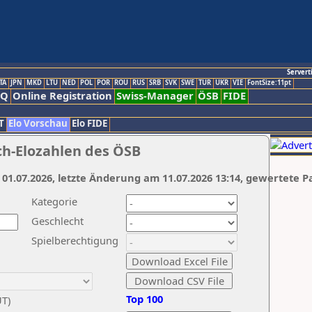
Servert
TA
JPN
MKD
LTU
NED
POL
POR
ROU
RUS
SRB
SVK
SWE
TUR
UKR
VIE
FontSize:11pt
AQ
Online Registration
Swiss-Manager
ÖSB
FIDE
T
Elo Vorschau
Elo FIDE
ch-Elozahlen des ÖSB
 01.07.2026, letzte Änderung am 11.07.2026 13:14, gewertete P
Kategorie
Geschlecht
Spielberechtigung
Top 100
UT)