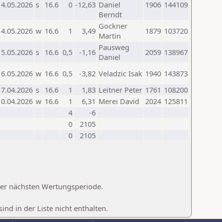
14.05.2026
s
16.6
0
-12,63
Daniel
1906
144109
Berndt
Gockner
14.05.2026
w
16.6
1
3,49
1879
103720
Martin
Pausweg
15.05.2026
s
16.6
0,5
-1,16
2059
138967
Daniel
16.05.2026
w
16.6
0,5
-3,82
Veladzic Isak
1940
143873
17.04.2026
s
16.6
1
1,83
Leitner Peter
1761
108200
10.04.2026
w
16.6
1
6,31
Merei David
2024
125811
4
-6
0
2105
0
2105
 der nächsten Wertungsperiode.
d in der Liste nicht enthalten.