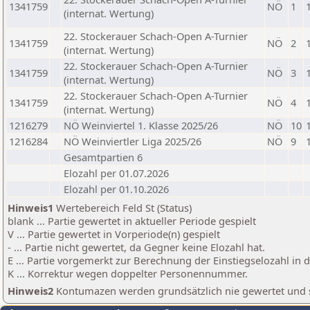
1341759
NÖ
1
(internat. Wertung)
22. Stockerauer Schach-Open A-Turnier
1341759
NÖ
2
(internat. Wertung)
22. Stockerauer Schach-Open A-Turnier
1341759
NÖ
3
(internat. Wertung)
22. Stockerauer Schach-Open A-Turnier
1341759
NÖ
4
(internat. Wertung)
1216279
NÖ Weinviertel 1. Klasse 2025/26
NÖ
10
1216284
NÖ Weinviertler Liga 2025/26
NÖ
9
Gesamtpartien 6
Elozahl per 01.07.2026
Elozahl per 01.10.2026
Hinweis1
Wertebereich Feld St (Status)
blank ... Partie gewertet in aktueller Periode gespielt
V ... Partie gewertet in Vorperiode(n) gespielt
- ... Partie nicht gewertet, da Gegner keine Elozahl hat.
E ... Partie vorgemerkt zur Berechnung der Einstiegselozahl in
K ... Korrektur wegen doppelter Personennummer.
Hinweis2
Kontumazen werden grundsätzlich nie gewertet und sin