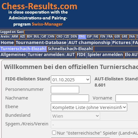
Logged on: Gast
Arabic
ARM
AZE
BIH
BUL
CAT
CHN
CRO
CZE
DEN
ENG
ESP
FAI
FIN
FRA
GER
GRE
INA
I
Home
Tournament-Database
AUT championship
Pictures
F
Turnierschach-Elozahl
Schnellschach-Elozahl
Allgemeines
Turnier anmelden: AUT
FIDE
Spieler anmelden
Elo AU
Willkommen bei den offiziellen Turnierscha
FIDE-Elolisten Stand
AUT-Elolisten Stand
8.601
Personennummer
Nachname
Vorname
Ebene
Bundesland
Spgem./Kreis/Verein
Nur "österreichische" Spieler (Land=A