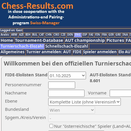
Logged on: Gast
Arabic
ARM
AZE
BIH
BUL
CAT
CHN
CRO
CZE
DEN
ENG
ESP
FAI
FIN
FRA
GER
GRE
INA
I
Home
Tournament-Database
AUT championship
Pictures
F
Turnierschach-Elozahl
Schnellschach-Elozahl
Allgemeines
Turnier anmelden: AUT
FIDE
Spieler anmelden
Elo AU
Willkommen bei den offiziellen Turnierscha
FIDE-Elolisten Stand
AUT-Elolisten Stand
8.601
Personennummer
Nachname
Vorname
Ebene
Bundesland
Spgem./Kreis/Verein
Nur "österreichische" Spieler (Land=A