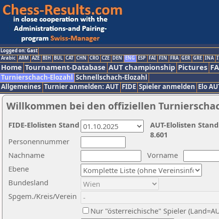
Logged on: Gast
Arabic
ARM
AZE
BIH
BUL
CAT
CHN
CRO
CZE
DEN
ENG
ESP
FAI
FIN
FRA
GER
GRE
INA
I
Home
Tournament-Database
AUT championship
Pictures
F
Turnierschach-Elozahl
Schnellschach-Elozahl
Allgemeines
Turnier anmelden: AUT
FIDE
Spieler anmelden
Elo AU
Willkommen bei den offiziellen Turnierscha
FIDE-Elolisten Stand
AUT-Elolisten Stand
8.601
Personennummer
Nachname
Vorname
Ebene
Bundesland
Spgem./Kreis/Verein
Nur "österreichische" Spieler (Land=A