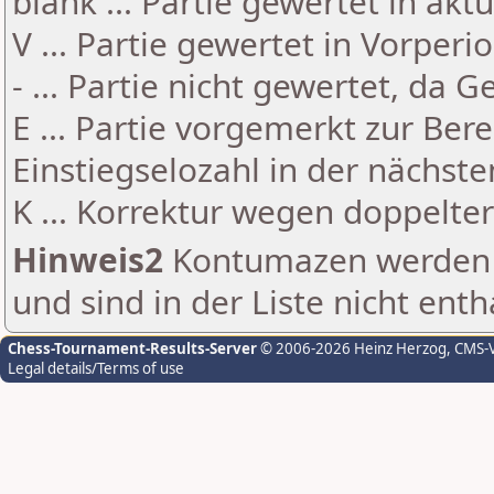
blank ... Partie gewertet in akt
V ... Partie gewertet in Vorperi
- ... Partie nicht gewertet, da 
E ... Partie vorgemerkt zur Be
Einstiegselozahl in der nächst
K ... Korrektur wegen doppelt
Hinweis2
Kontumazen werden g
und sind in der Liste nicht enth
Chess-Tournament-Results-Server
© 2006-2026 Heinz Herzog
, CMS-
Legal details/Terms of use