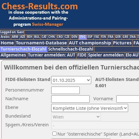
Logged on: Gast
Arabic
ARM
AZE
BIH
BUL
CAT
CHN
CRO
CZE
DEN
ENG
ESP
FAI
FIN
FRA
GER
GRE
INA
I
Home
Tournament-Database
AUT championship
Pictures
F
Turnierschach-Elozahl
Schnellschach-Elozahl
Allgemeines
Turnier anmelden: AUT
FIDE
Spieler anmelden
Elo AU
Willkommen bei den offiziellen Turnierscha
FIDE-Elolisten Stand
AUT-Elolisten Stand
8.601
Personennummer
Nachname
Vorname
Ebene
Bundesland
Spgem./Kreis/Verein
Nur "österreichische" Spieler (Land=A