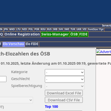
Servert
TA
JPN
MKD
LTU
NED
POL
POR
ROU
RUS
SRB
SVK
SWE
TUR
UKR
VIE
FontSize:11pt
AQ
Online Registration
Swiss-Manager
ÖSB
FIDE
T
Elo Vorschau
Elo FIDE
ch-Elozahlen des ÖSB
 01.10.2025, letzte Änderung am 01.10.2025 09:19, gewertete P
Kategorie
Geschlecht
Spielberechtigung
Top 100
UT)