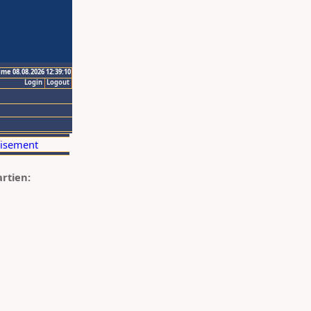
ime 08.08.2026 12:39:10
Login
Logout
artien: