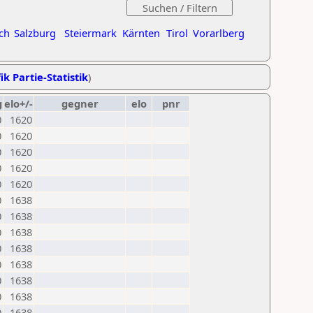
ch
Salzburg
Steiermark
Kärnten
Tirol
Vorarlberg
ik Partie-Statistik
)
g
elo+/-
gegner
elo
pnr
0
1620
0
1620
0
1620
0
1620
0
1620
0
1638
0
1638
0
1638
0
1638
0
1638
0
1638
0
1638
0
1638