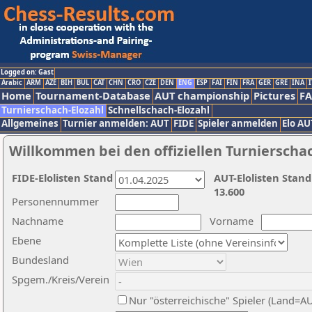
Logged on: Gast
Arabic
ARM
AZE
BIH
BUL
CAT
CHN
CRO
CZE
DEN
ENG
ESP
FAI
FIN
FRA
GER
GRE
INA
I
Home
Tournament-Database
AUT championship
Pictures
F
Turnierschach-Elozahl
Schnellschach-Elozahl
Allgemeines
Turnier anmelden: AUT
FIDE
Spieler anmelden
Elo AU
Willkommen bei den offiziellen Turnierscha
FIDE-Elolisten Stand
AUT-Elolisten Stand
13.600
Personennummer
Nachname
Vorname
Ebene
Bundesland
Spgem./Kreis/Verein
Nur "österreichische" Spieler (Land=A