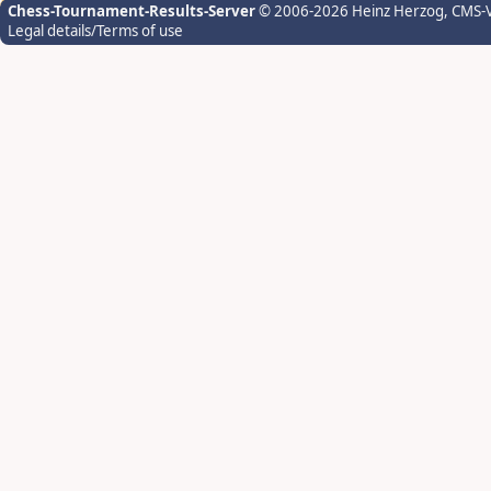
Chess-Tournament-Results-Server
© 2006-2026 Heinz Herzog
, CMS-
Legal details/Terms of use