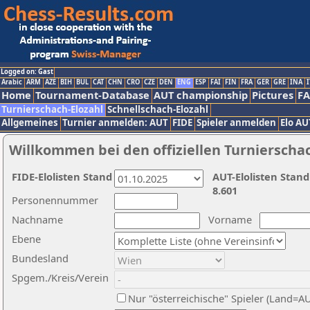
Logged on: Gast
Arabic
ARM
AZE
BIH
BUL
CAT
CHN
CRO
CZE
DEN
ENG
ESP
FAI
FIN
FRA
GER
GRE
INA
I
Home
Tournament-Database
AUT championship
Pictures
F
Turnierschach-Elozahl
Schnellschach-Elozahl
Allgemeines
Turnier anmelden: AUT
FIDE
Spieler anmelden
Elo AU
Willkommen bei den offiziellen Turnierscha
FIDE-Elolisten Stand
AUT-Elolisten Stand
8.601
Personennummer
Nachname
Vorname
Ebene
Bundesland
Spgem./Kreis/Verein
Nur "österreichische" Spieler (Land=A