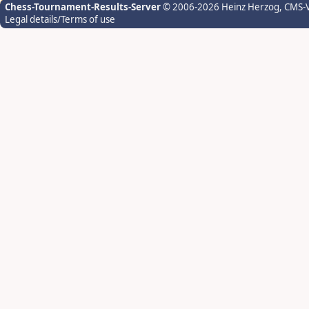
Chess-Tournament-Results-Server
© 2006-2026 Heinz Herzog
, CMS-
Legal details/Terms of use