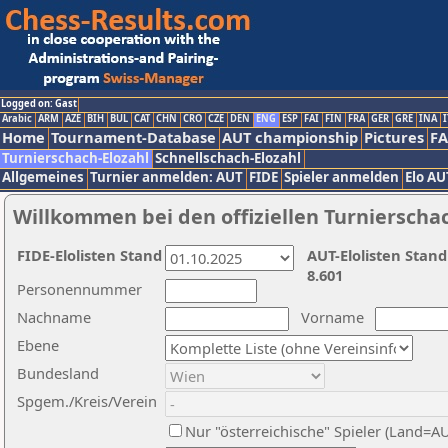
Logged on: Gast
Arabic
ARM
AZE
BIH
BUL
CAT
CHN
CRO
CZE
DEN
ENG
ESP
FAI
FIN
FRA
GER
GRE
INA
I
Home
Tournament-Database
AUT championship
Pictures
F
Turnierschach-Elozahl
Schnellschach-Elozahl
Allgemeines
Turnier anmelden: AUT
FIDE
Spieler anmelden
Elo AU
Willkommen bei den offiziellen Turnierscha
FIDE-Elolisten Stand
AUT-Elolisten Stand
8.601
Personennummer
Nachname
Vorname
Ebene
Bundesland
Spgem./Kreis/Verein
Nur "österreichische" Spieler (Land=A