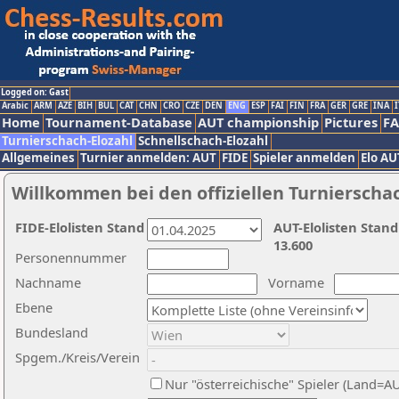
Logged on: Gast
Arabic
ARM
AZE
BIH
BUL
CAT
CHN
CRO
CZE
DEN
ENG
ESP
FAI
FIN
FRA
GER
GRE
INA
I
Home
Tournament-Database
AUT championship
Pictures
F
Turnierschach-Elozahl
Schnellschach-Elozahl
Allgemeines
Turnier anmelden: AUT
FIDE
Spieler anmelden
Elo AU
Willkommen bei den offiziellen Turnierscha
FIDE-Elolisten Stand
AUT-Elolisten Stand
13.600
Personennummer
Nachname
Vorname
Ebene
Bundesland
Spgem./Kreis/Verein
Nur "österreichische" Spieler (Land=A