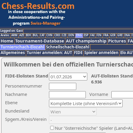
Logged on: Gast
Arabic
ARM
AZE
BIH
BUL
CAT
CHN
CRO
CZE
DEN
ENG
ESP
FAI
FIN
FRA
GER
GRE
INA
I
Home
Tournament-Database
AUT championship
Pictures
F
Turnierschach-Elozahl
Schnellschach-Elozahl
Allgemeines
Turnier anmelden: AUT
FIDE
Spieler anmelden
Elo AU
Willkommen bei den offiziellen Turnierscha
FIDE-Elolisten Stand
AUT-Elolisten Stand
6.936
Personennummer
Nachname
Vorname
Ebene
Bundesland
Spgem./Kreis/Verein
Nur "österreichische" Spieler (Land=A