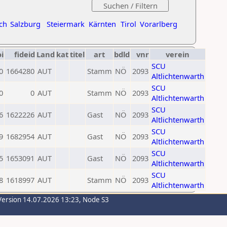
ch
Salzburg
Steiermark
Kärnten
Tirol
Vorarlberg
oi
fideid
Land
kat
titel
art
bdld
vnr
verein
SCU
0
1664280
AUT
Stamm
NÖ
2093
Altlichtenwarth
SCU
0
0
AUT
Stamm
NÖ
2093
Altlichtenwarth
SCU
6
1622226
AUT
Gast
NÖ
2093
Altlichtenwarth
SCU
9
1682954
AUT
Gast
NÖ
2093
Altlichtenwarth
SCU
5
1653091
AUT
Gast
NÖ
2093
Altlichtenwarth
SCU
8
1618997
AUT
Stamm
NÖ
2093
Altlichtenwarth
Version 14.07.2026 13:23, Node S3