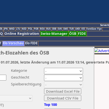
Servert
TA
JPN
MKD
LTU
NED
POL
POR
ROU
RUS
SRB
SVK
SWE
TUR
UKR
VIE
FontSize:11pt
AQ
Online Registration
Swiss-Manager
ÖSB
FIDE
T
Elo Vorschau
Elo FIDE
ch-Elozahlen des ÖSB
 01.07.2026, letzte Änderung am 11.07.2026 13:14, gewertete P
Kategorie
Geschlecht
Spielberechtigung
Top 100
UT)