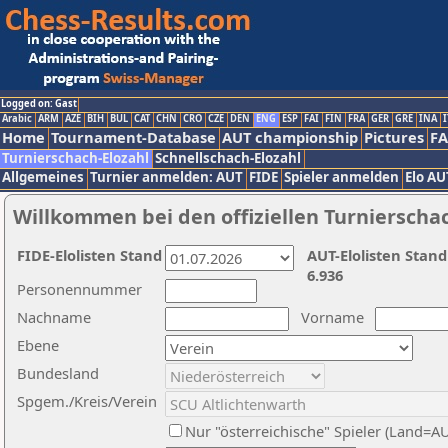
Logged on: Gast
Arabic
ARM
AZE
BIH
BUL
CAT
CHN
CRO
CZE
DEN
ENG
ESP
FAI
FIN
FRA
GER
GRE
INA
I
Home
Tournament-Database
AUT championship
Pictures
F
Turnierschach-Elozahl
Schnellschach-Elozahl
Allgemeines
Turnier anmelden: AUT
FIDE
Spieler anmelden
Elo AU
Willkommen bei den offiziellen Turnierscha
FIDE-Elolisten Stand
AUT-Elolisten Stand
6.936
Personennummer
Nachname
Vorname
Ebene
Bundesland
Spgem./Kreis/Verein
Nur "österreichische" Spieler (Land=A