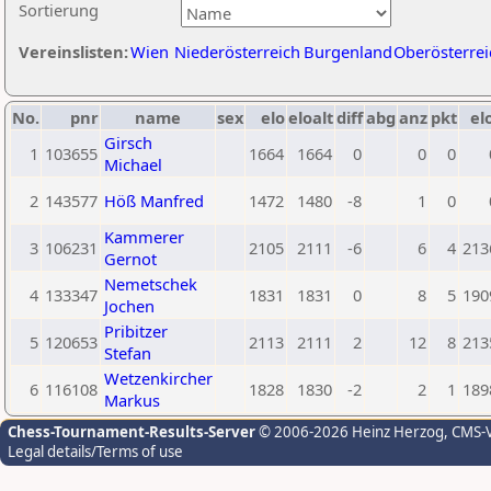
Sortierung
Vereinslisten:
Wien
Niederösterreich
Burgenland
Oberösterrei
No.
pnr
name
sex
elo
eloalt
diff
abg
anz
pkt
el
Girsch
1
103655
1664
1664
0
0
0
Michael
2
143577
Höß Manfred
1472
1480
-8
1
0
Kammerer
3
106231
2105
2111
-6
6
4
213
Gernot
Nemetschek
4
133347
1831
1831
0
8
5
190
Jochen
Pribitzer
5
120653
2113
2111
2
12
8
213
Stefan
Wetzenkircher
6
116108
1828
1830
-2
2
1
189
Markus
Chess-Tournament-Results-Server
© 2006-2026 Heinz Herzog
, CMS-
Legal details/Terms of use