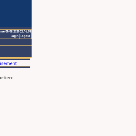
ime 06.08.2026 23:16:08
Login
Logout
artien: