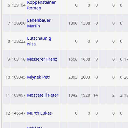
Koppensteiner
6
139104
0
0
0
0
0
Roman
Lehenbauer
7
130990
1308
1308
0
0
0
Martin
Lutschaunig
8
139222
0
0
0
0
0
Nisa
9
109118
Messerer Franz
1608
1608
0
0
0
1
10
109345
Mlynek Petr
2003
2003
0
0
0
2
11
109467
Moscatelli Peter
1942
1928
14
2
2
1
12
146647
Murth Lukas
0
0
0
0
0