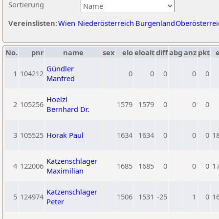
Sortierung
Vereinslisten:
Wien
Niederösterreich
Burgenland
Oberösterrei
No.
pnr
name
sex
elo
eloalt
diff
abg
anz
pkt
e
Gündler
1
104212
0
0
0
0
0
Manfred
Hoelzl
2
105256
1579
1579
0
0
0
Bernhard Dr.
3
105525
Horak Paul
1634
1634
0
0
0
1
Katzenschlager
4
122006
1685
1685
0
0
0
1
Maximilian
Katzenschlager
5
124974
1506
1531
-25
1
0
1
Peter