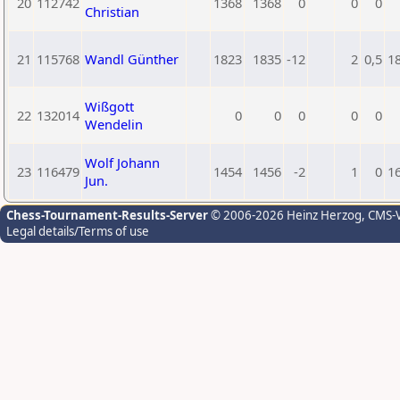
20
112742
1368
1368
0
0
0
Christian
21
115768
Wandl Günther
1823
1835
-12
2
0,5
1
Wißgott
22
132014
0
0
0
0
0
Wendelin
Wolf Johann
23
116479
1454
1456
-2
1
0
1
Jun.
Chess-Tournament-Results-Server
© 2006-2026 Heinz Herzog
, CMS-
Legal details/Terms of use