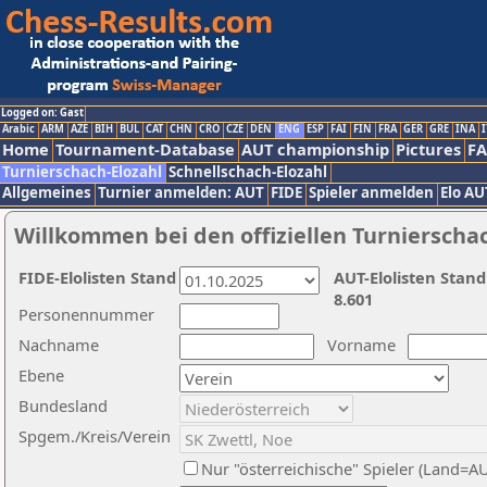
Logged on: Gast
Arabic
ARM
AZE
BIH
BUL
CAT
CHN
CRO
CZE
DEN
ENG
ESP
FAI
FIN
FRA
GER
GRE
INA
I
Home
Tournament-Database
AUT championship
Pictures
F
Turnierschach-Elozahl
Schnellschach-Elozahl
Allgemeines
Turnier anmelden: AUT
FIDE
Spieler anmelden
Elo AU
Willkommen bei den offiziellen Turnierscha
FIDE-Elolisten Stand
AUT-Elolisten Stand
8.601
Personennummer
Nachname
Vorname
Ebene
Bundesland
Spgem./Kreis/Verein
Nur "österreichische" Spieler (Land=A