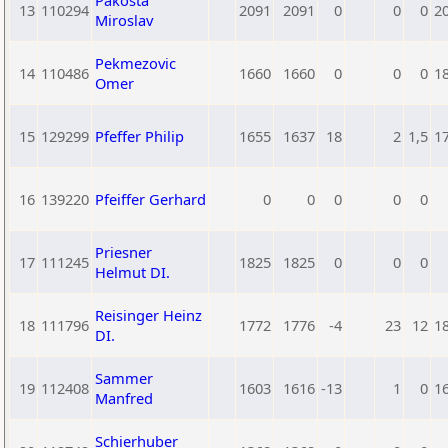
Pakosta
13
110294
2091
2091
0
0
0
2
Miroslav
Pekmezovic
14
110486
1660
1660
0
0
0
1
Omer
15
129299
Pfeffer Philip
1655
1637
18
2
1,5
1
16
139220
Pfeiffer Gerhard
0
0
0
0
0
Priesner
17
111245
1825
1825
0
0
0
Helmut DI.
Reisinger Heinz
18
111796
1772
1776
-4
23
12
1
DI.
Sammer
19
112408
1603
1616
-13
1
0
1
Manfred
Schierhuber