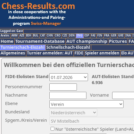
Logged on: Gast
Arabic
ARM
AZE
BIH
BUL
CAT
CHN
CRO
CZE
DEN
ENG
ESP
FAI
FIN
FRA
GER
GRE
INA
I
Home
Tournament-Database
AUT championship
Pictures
F
Turnierschach-Elozahl
Schnellschach-Elozahl
Allgemeines
Turnier anmelden: AUT
FIDE
Spieler anmelden
Elo AU
Willkommen bei den offiziellen Turnierscha
FIDE-Elolisten Stand
AUT-Elolisten Stand
6.936
Personennummer
Nachname
Vorname
Ebene
Bundesland
Spgem./Kreis/Verein
Nur "österreichische" Spieler (Land=A