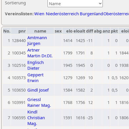
Sortierung
Vereinslisten:
Wien
Niederösterreich
Burgenland
Oberösterrei
No.
pnr
name
sex
elo
eloalt
diff
abg
anz
pkt
eloi
Amtmann
1
128440
1414
1425
-11
1
0
0
Jürgen
Artner
2
100345
1799
1791
8
1
1
1844
Martin Dr.DI.
Englisch
3
102516
1945
1945
0
0
0
1938
Dieter
Geppert
4
103573
1279
1269
10
1
0,5
1620
Erwin
5
103650
Gindl Josef
1584
1582
2
1
0,5
0
Griessl
6
103991
1768
1756
12
1
1
1816
Rainer Mag.
Kindl
7
106595
Christian
1591
1616
-25
1
0
1806
Mag.