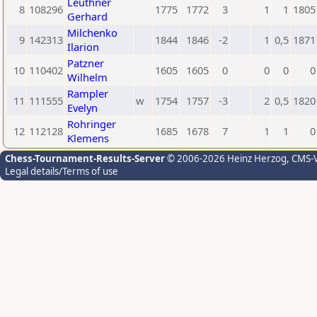
Leuthner
8
108296
1775
1772
3
1
1
1805
Gerhard
Milchenko
9
142313
1844
1846
-2
1
0,5
1871
Ilarion
Patzner
10
110402
1605
1605
0
0
0
0
Wilhelm
Rampler
11
111555
w
1754
1757
-3
2
0,5
1820
Evelyn
Rohringer
12
112128
1685
1678
7
1
1
0
Klemens
Chess-Tournament-Results-Server
© 2006-2026 Heinz Herzog
, CMS-
Legal details/Terms of use