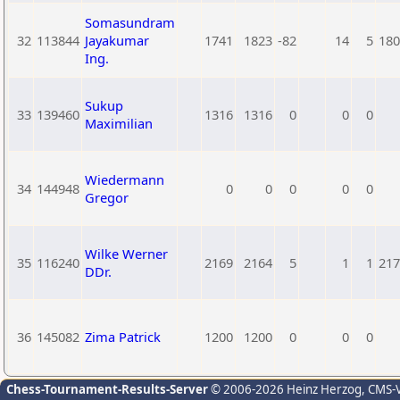
Somasundram
32
113844
Jayakumar
1741
1823
-82
14
5
180
Ing.
Sukup
33
139460
1316
1316
0
0
0
Maximilian
Wiedermann
34
144948
0
0
0
0
0
Gregor
Wilke Werner
35
116240
2169
2164
5
1
1
217
DDr.
36
145082
Zima Patrick
1200
1200
0
0
0
Chess-Tournament-Results-Server
© 2006-2026 Heinz Herzog
, CMS-