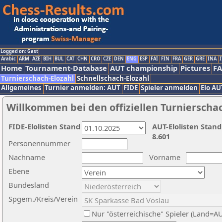
Logged on: Gast
Arabic
ARM
AZE
BIH
BUL
CAT
CHN
CRO
CZE
DEN
ENG
ESP
FAI
FIN
FRA
GER
GRE
INA
I
Home
Tournament-Database
AUT championship
Pictures
F
Turnierschach-Elozahl
Schnellschach-Elozahl
Allgemeines
Turnier anmelden: AUT
FIDE
Spieler anmelden
Elo AU
Willkommen bei den offiziellen Turnierscha
FIDE-Elolisten Stand
AUT-Elolisten Stand
8.601
Personennummer
Nachname
Vorname
Ebene
Bundesland
Spgem./Kreis/Verein
Nur "österreichische" Spieler (Land=A