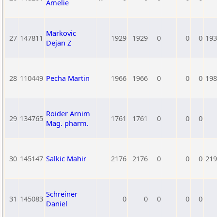
Amelie
Markovic
27
147811
1929
1929
0
0
0
193
Dejan Z
28
110449
Pecha Martin
1966
1966
0
0
0
198
Roider Arnim
29
134765
1761
1761
0
0
0
Mag. pharm.
30
145147
Salkic Mahir
2176
2176
0
0
0
219
Schreiner
31
145083
0
0
0
0
0
Daniel