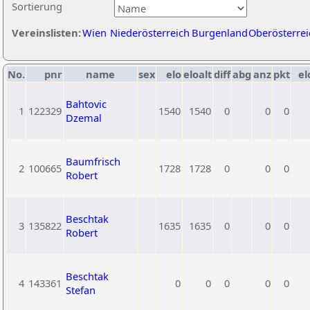
Sortierung
Vereinslisten:
Wien
Niederösterreich
Burgenland
Oberösterrei
No.
pnr
name
sex
elo
eloalt
diff
abg
anz
pkt
el
Bahtovic
1
122329
1540
1540
0
0
0
Dzemal
Baumfrisch
2
100665
1728
1728
0
0
0
Robert
Beschtak
3
135822
1635
1635
0
0
0
Robert
Beschtak
4
143361
0
0
0
0
0
Stefan