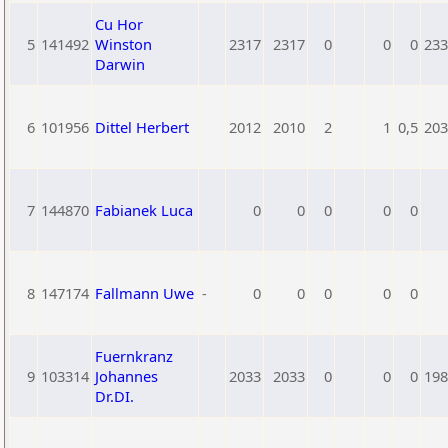
Cu Hor
5
141492
Winston
2317
2317
0
0
0
233
Darwin
6
101956
Dittel Herbert
2012
2010
2
1
0,5
203
7
144870
Fabianek Luca
0
0
0
0
0
8
147174
Fallmann Uwe
-
0
0
0
0
0
Fuernkranz
9
103314
Johannes
2033
2033
0
0
0
198
Dr.DI.