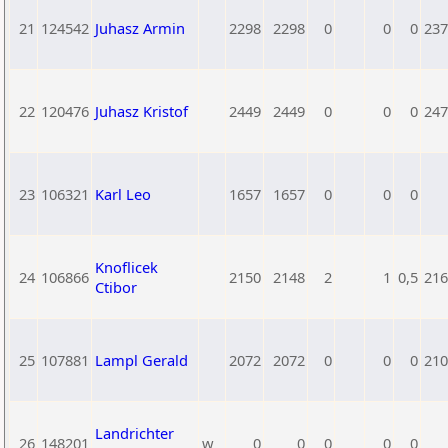
21
124542
Juhasz Armin
2298
2298
0
0
0
237
22
120476
Juhasz Kristof
2449
2449
0
0
0
247
23
106321
Karl Leo
1657
1657
0
0
0
Knoflicek
24
106866
2150
2148
2
1
0,5
216
Ctibor
25
107881
Lampl Gerald
2072
2072
0
0
0
210
Landrichter
26
148201
w
0
0
0
0
0