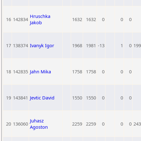
Hruschka
16
142834
1632
1632
0
0
0
Jakob
17
138374
Ivanyk Igor
1968
1981
-13
1
0
199
18
142835
Jahn Mika
1758
1758
0
0
0
19
143841
Jevtic David
1550
1550
0
0
0
Juhasz
20
136060
2259
2259
0
0
0
243
Agoston