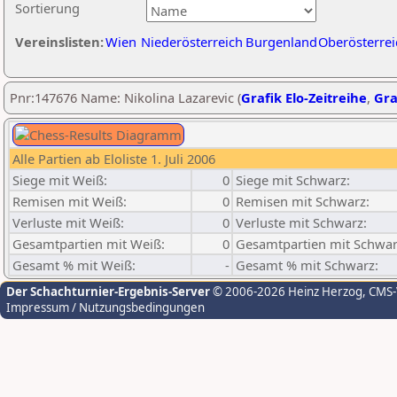
Sortierung
Vereinslisten:
Wien
Niederösterreich
Burgenland
Oberösterrei
Pnr:147676 Name: Nikolina Lazarevic (
Grafik Elo-Zeitreihe
,
Gra
Alle Partien ab Eloliste 1. Juli 2006
Siege mit Weiß:
0
Siege mit Schwarz:
Remisen mit Weiß:
0
Remisen mit Schwarz:
Verluste mit Weiß:
0
Verluste mit Schwarz:
Gesamtpartien mit Weiß:
0
Gesamtpartien mit Schwar
Gesamt % mit Weiß:
-
Gesamt % mit Schwarz:
Der Schachturnier-Ergebnis-Server
© 2006-2026 Heinz Herzog
, CMS
Impressum / Nutzungsbedingungen