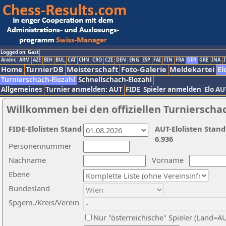
Logged on: Gast
Arabic
ARM
AZE
BIH
BUL
CAT
CHN
CRO
CZE
DEN
ENG
ESP
FAI
FIN
FRA
GER
GRE
INA
I
Home
TurnierDB
Meisterschaft
Foto-Galerie
Meldekartei
El
Turnierschach-Elozahl
Schnellschach-Elozahl
Allgemeines
Turnier anmelden: AUT
FIDE
Spieler anmelden
Elo AU
Willkommen bei den offiziellen Turnierscha
FIDE-Elolisten Stand
AUT-Elolisten Stand
6.936
Personennummer
Nachname
Vorname
Ebene
Bundesland
Spgem./Kreis/Verein
Nur "österreichische" Spieler (Land=A