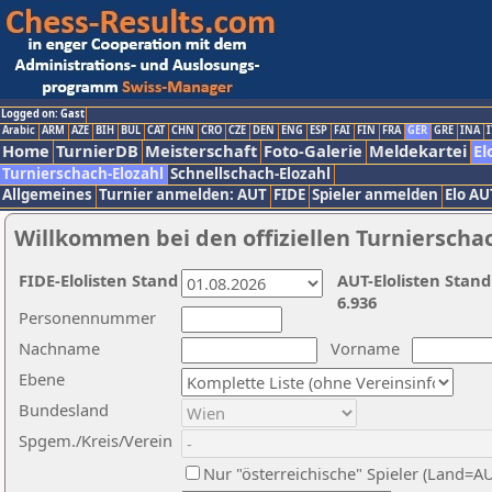
Logged on: Gast
Arabic
ARM
AZE
BIH
BUL
CAT
CHN
CRO
CZE
DEN
ENG
ESP
FAI
FIN
FRA
GER
GRE
INA
I
Home
TurnierDB
Meisterschaft
Foto-Galerie
Meldekartei
El
Turnierschach-Elozahl
Schnellschach-Elozahl
Allgemeines
Turnier anmelden: AUT
FIDE
Spieler anmelden
Elo AU
Willkommen bei den offiziellen Turnierscha
FIDE-Elolisten Stand
AUT-Elolisten Stand
6.936
Personennummer
Nachname
Vorname
Ebene
Bundesland
Spgem./Kreis/Verein
Nur "österreichische" Spieler (Land=A