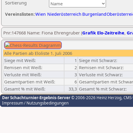
Sortierung
Vereinslisten:
Wien
Niederösterreich
Burgenland
Oberösterrei
Pnr:147668 Name: Fiona Ehrengruber (
Grafik Elo-Zeitreihe
,
Gra
Alle Partien ab Eloliste 1. Juli 2006
Siege mit Weiß:
1
Siege mit Schwarz:
Remisen mit Weiß:
2
Remisen mit Schwarz:
Verluste mit Weiß:
3
Verluste mit Schwarz:
Gesamtpartien mit Weiß:
6
Gesamtpartien mit Schwar
Gesamt % mit Weiß:
33,3
Gesamt % mit Schwarz:
Der Schachturnier-Ergebnis-Server
© 2006-2026 Heinz Herzog
, CMS
Impressum / Nutzungsbedingungen