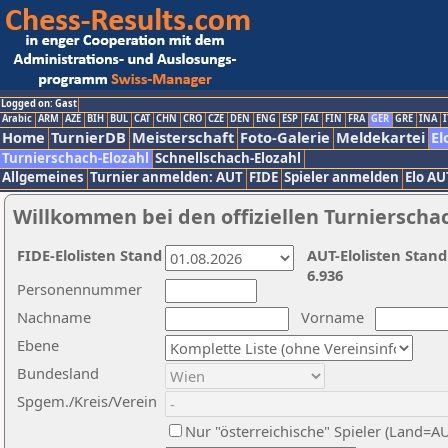
Logged on: Gast
Arabic
ARM
AZE
BIH
BUL
CAT
CHN
CRO
CZE
DEN
ENG
ESP
FAI
FIN
FRA
GER
GRE
INA
I
Home
TurnierDB
Meisterschaft
Foto-Galerie
Meldekartei
El
Turnierschach-Elozahl
Schnellschach-Elozahl
Allgemeines
Turnier anmelden: AUT
FIDE
Spieler anmelden
Elo AU
Willkommen bei den offiziellen Turnierscha
FIDE-Elolisten Stand
AUT-Elolisten Stand
6.936
Personennummer
Nachname
Vorname
Ebene
Bundesland
Spgem./Kreis/Verein
Nur "österreichische" Spieler (Land=A