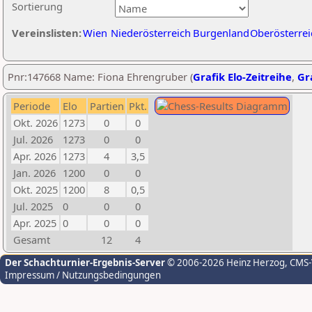
Sortierung
Vereinslisten:
Wien
Niederösterreich
Burgenland
Oberösterrei
Pnr:147668 Name: Fiona Ehrengruber (
Grafik Elo-Zeitreihe
,
Gra
Periode
Elo
Partien
Pkt.
Okt. 2026
1273
0
0
Jul. 2026
1273
0
0
Apr. 2026
1273
4
3,5
Jan. 2026
1200
0
0
Okt. 2025
1200
8
0,5
Jul. 2025
0
0
0
Apr. 2025
0
0
0
Gesamt
12
4
Der Schachturnier-Ergebnis-Server
© 2006-2026 Heinz Herzog
, CMS
Impressum / Nutzungsbedingungen