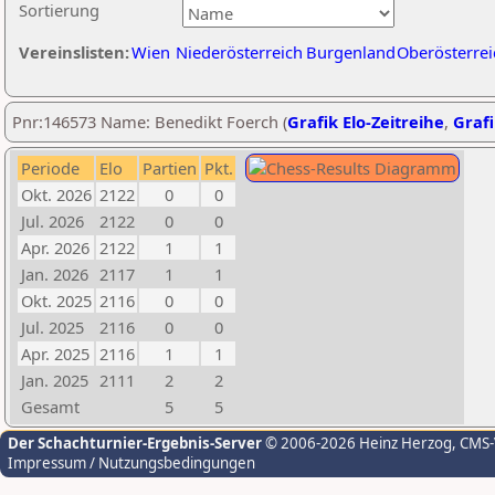
Sortierung
Vereinslisten:
Wien
Niederösterreich
Burgenland
Oberösterrei
Pnr:146573 Name: Benedikt Foerch (
Grafik Elo-Zeitreihe
,
Grafi
Periode
Elo
Partien
Pkt.
Okt. 2026
2122
0
0
Jul. 2026
2122
0
0
Apr. 2026
2122
1
1
Jan. 2026
2117
1
1
Okt. 2025
2116
0
0
Jul. 2025
2116
0
0
Apr. 2025
2116
1
1
Jan. 2025
2111
2
2
Gesamt
5
5
Der Schachturnier-Ergebnis-Server
© 2006-2026 Heinz Herzog
, CMS
Impressum / Nutzungsbedingungen