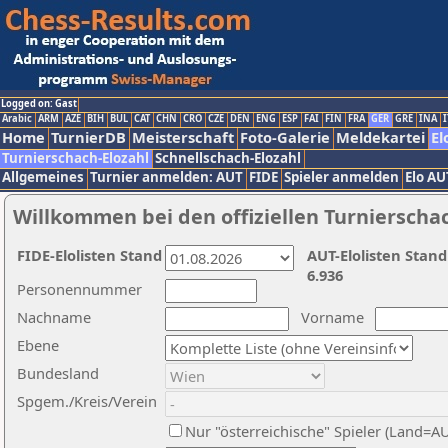
Logged on: Gast
Arabic
ARM
AZE
BIH
BUL
CAT
CHN
CRO
CZE
DEN
ENG
ESP
FAI
FIN
FRA
GER
GRE
INA
I
Home
TurnierDB
Meisterschaft
Foto-Galerie
Meldekartei
El
Turnierschach-Elozahl
Schnellschach-Elozahl
Allgemeines
Turnier anmelden: AUT
FIDE
Spieler anmelden
Elo AU
Willkommen bei den offiziellen Turnierscha
FIDE-Elolisten Stand
AUT-Elolisten Stand
6.936
Personennummer
Nachname
Vorname
Ebene
Bundesland
Spgem./Kreis/Verein
Nur "österreichische" Spieler (Land=A