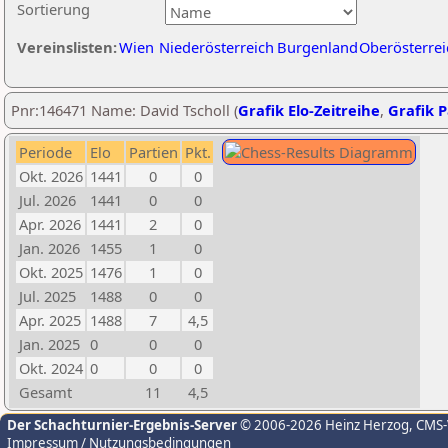
Sortierung
Vereinslisten:
Wien
Niederösterreich
Burgenland
Oberösterrei
Pnr:146471 Name: David Tscholl (
Grafik Elo-Zeitreihe
,
Grafik P
Periode
Elo
Partien
Pkt.
Okt. 2026
1441
0
0
Jul. 2026
1441
0
0
Apr. 2026
1441
2
0
Jan. 2026
1455
1
0
Okt. 2025
1476
1
0
Jul. 2025
1488
0
0
Apr. 2025
1488
7
4,5
Jan. 2025
0
0
0
Okt. 2024
0
0
0
Gesamt
11
4,5
Der Schachturnier-Ergebnis-Server
© 2006-2026 Heinz Herzog
, CMS
Impressum / Nutzungsbedingungen