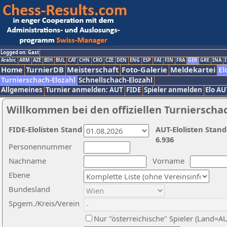
Logged on: Gast
Arabic
ARM
AZE
BIH
BUL
CAT
CHN
CRO
CZE
DEN
ENG
ESP
FAI
FIN
FRA
GER
GRE
INA
I
Home
TurnierDB
Meisterschaft
Foto-Galerie
Meldekartei
El
Turnierschach-Elozahl
Schnellschach-Elozahl
Allgemeines
Turnier anmelden: AUT
FIDE
Spieler anmelden
Elo AU
Willkommen bei den offiziellen Turnierscha
FIDE-Elolisten Stand
AUT-Elolisten Stand
6.936
Personennummer
Nachname
Vorname
Ebene
Bundesland
Spgem./Kreis/Verein
Nur "österreichische" Spieler (Land=A