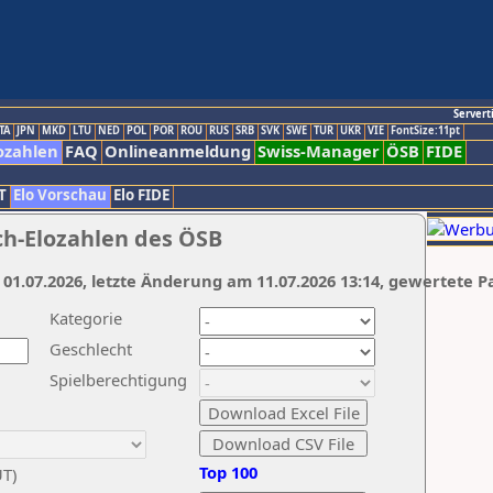
Servert
TA
JPN
MKD
LTU
NED
POL
POR
ROU
RUS
SRB
SVK
SWE
TUR
UKR
VIE
FontSize:11pt
ozahlen
FAQ
Onlineanmeldung
Swiss-Manager
ÖSB
FIDE
T
Elo Vorschau
Elo FIDE
ch-Elozahlen des ÖSB
 01.07.2026, letzte Änderung am 11.07.2026 13:14, gewertete P
Kategorie
Geschlecht
Spielberechtigung
Top 100
UT)