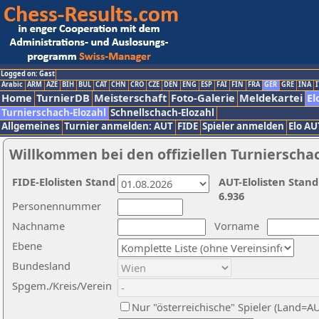
Logged on: Gast
Arabic
ARM
AZE
BIH
BUL
CAT
CHN
CRO
CZE
DEN
ENG
ESP
FAI
FIN
FRA
GER
GRE
INA
I
Home
TurnierDB
Meisterschaft
Foto-Galerie
Meldekartei
El
Turnierschach-Elozahl
Schnellschach-Elozahl
Allgemeines
Turnier anmelden: AUT
FIDE
Spieler anmelden
Elo AU
Willkommen bei den offiziellen Turnierscha
FIDE-Elolisten Stand
AUT-Elolisten Stand
6.936
Personennummer
Nachname
Vorname
Ebene
Bundesland
Spgem./Kreis/Verein
Nur "österreichische" Spieler (Land=A