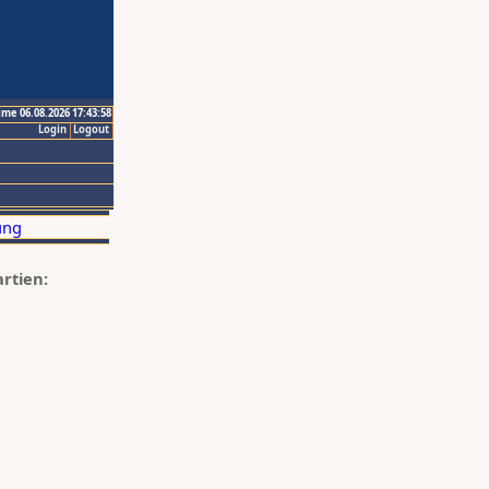
ime 06.08.2026 17:43:58
Login
Logout
artien: