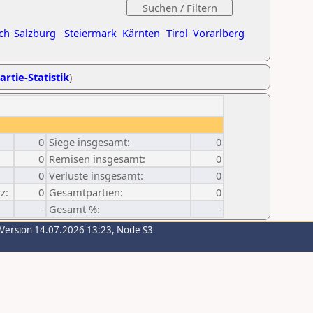
ch
Salzburg
Steiermark
Kärnten
Tirol
Vorarlberg
artie-Statistik
)
0
Siege insgesamt:
0
0
Remisen insgesamt:
0
0
Verluste insgesamt:
0
z:
0
Gesamtpartien:
0
-
Gesamt %:
-
-Version 14.07.2026 13:23, Node S3