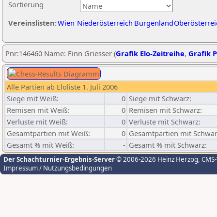
Sortierung
Vereinslisten:
Wien
Niederösterreich
Burgenland
Oberösterrei
Pnr:146460 Name: Finn Griesser (
Grafik Elo-Zeitreihe
,
Grafik P
Alle Partien ab Eloliste 1. Juli 2006
Siege mit Weiß:
0
Siege mit Schwarz:
Remisen mit Weiß:
0
Remisen mit Schwarz:
Verluste mit Weiß:
0
Verluste mit Schwarz:
Gesamtpartien mit Weiß:
0
Gesamtpartien mit Schwar
Gesamt % mit Weiß:
-
Gesamt % mit Schwarz:
Der Schachturnier-Ergebnis-Server
© 2006-2026 Heinz Herzog
, CMS
Impressum / Nutzungsbedingungen