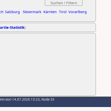
ch
Salzburg
Steiermark
Kärnten
Tirol
Vorarlberg
artie-Statistik
)
-Version 14.07.2026 13:23, Node S3