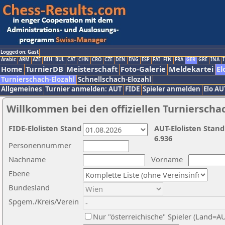
Logged on: Gast
Arabic
ARM
AZE
BIH
BUL
CAT
CHN
CRO
CZE
DEN
ENG
ESP
FAI
FIN
FRA
GER
GRE
INA
I
Home
TurnierDB
Meisterschaft
Foto-Galerie
Meldekartei
El
Turnierschach-Elozahl
Schnellschach-Elozahl
Allgemeines
Turnier anmelden: AUT
FIDE
Spieler anmelden
Elo AU
Willkommen bei den offiziellen Turnierscha
FIDE-Elolisten Stand
AUT-Elolisten Stand
6.936
Personennummer
Nachname
Vorname
Ebene
Bundesland
Spgem./Kreis/Verein
Nur "österreichische" Spieler (Land=A