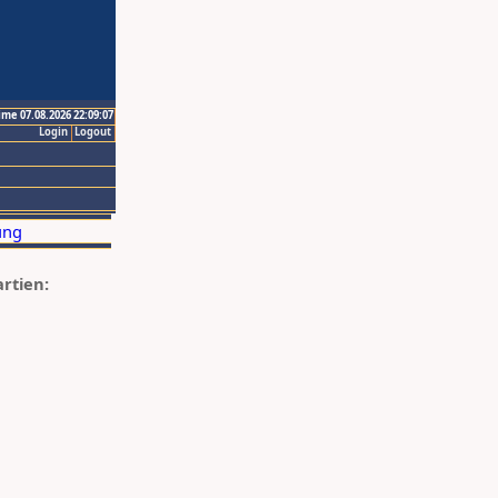
ime 07.08.2026 22:09:07
Login
Logout
artien: