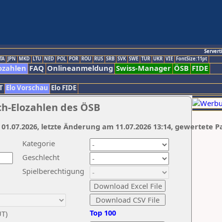
Servert
TA
JPN
MKD
LTU
NED
POL
POR
ROU
RUS
SRB
SVK
SWE
TUR
UKR
VIE
FontSize:11pt
ozahlen
FAQ
Onlineanmeldung
Swiss-Manager
ÖSB
FIDE
T
Elo Vorschau
Elo FIDE
ch-Elozahlen des ÖSB
 01.07.2026, letzte Änderung am 11.07.2026 13:14, gewertete P
Kategorie
Geschlecht
Spielberechtigung
Top 100
UT)