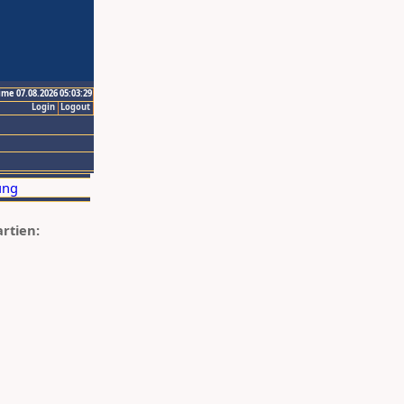
ime 07.08.2026 05:03:29
Login
Logout
artien: