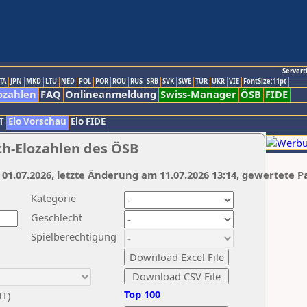
Servert
TA
JPN
MKD
LTU
NED
POL
POR
ROU
RUS
SRB
SVK
SWE
TUR
UKR
VIE
FontSize:11pt
ozahlen
FAQ
Onlineanmeldung
Swiss-Manager
ÖSB
FIDE
T
Elo Vorschau
Elo FIDE
ch-Elozahlen des ÖSB
 01.07.2026, letzte Änderung am 11.07.2026 13:14, gewertete P
Kategorie
Geschlecht
Spielberechtigung
Top 100
UT)