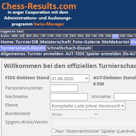
Logged on: Gast
Arabic
ARM
AZE
BIH
BUL
CAT
CHN
CRO
CZE
DEN
ENG
ESP
FAI
FIN
FRA
GER
GRE
INA
I
Home
TurnierDB
Meisterschaft
Foto-Galerie
Meldekartei
El
Turnierschach-Elozahl
Schnellschach-Elozahl
Allgemeines
Turnier anmelden: AUT
FIDE
Spieler anmelden
Elo AU
Willkommen bei den offiziellen Turnierscha
FIDE-Elolisten Stand
AUT-Elolisten Stand
6.936
Personennummer
Nachname
Vorname
Ebene
Bundesland
Spgem./Kreis/Verein
Nur "österreichische" Spieler (Land=A