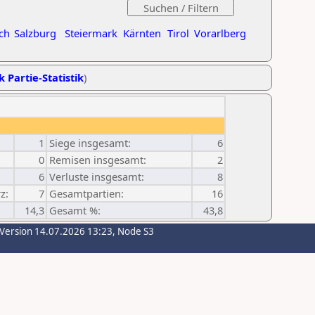
ch
Salzburg
Steiermark
Kärnten
Tirol
Vorarlberg
k Partie-Statistik
)
1
Siege insgesamt:
6
0
Remisen insgesamt:
2
6
Verluste insgesamt:
8
z:
7
Gesamtpartien:
16
14,3
Gesamt %:
43,8
-Version 14.07.2026 13:23, Node S3