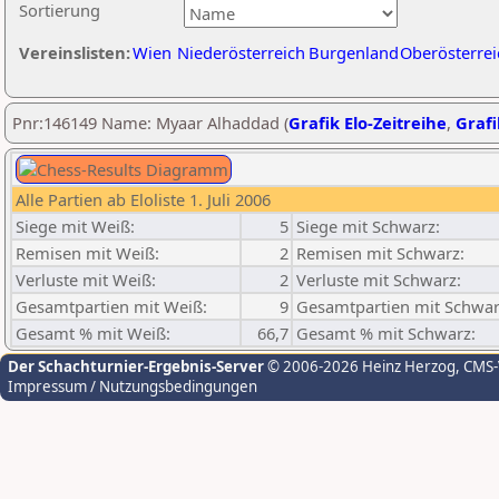
Sortierung
Vereinslisten:
Wien
Niederösterreich
Burgenland
Oberösterrei
Pnr:146149 Name: Myaar Alhaddad (
Grafik Elo-Zeitreihe
,
Grafi
Alle Partien ab Eloliste 1. Juli 2006
Siege mit Weiß:
5
Siege mit Schwarz:
Remisen mit Weiß:
2
Remisen mit Schwarz:
Verluste mit Weiß:
2
Verluste mit Schwarz:
Gesamtpartien mit Weiß:
9
Gesamtpartien mit Schwar
Gesamt % mit Weiß:
66,7
Gesamt % mit Schwarz:
Der Schachturnier-Ergebnis-Server
© 2006-2026 Heinz Herzog
, CMS
Impressum / Nutzungsbedingungen