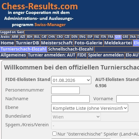
Logged on: Gast
Arabic
ARM
AZE
BIH
BUL
CAT
CHN
CRO
CZE
DEN
ENG
ESP
FAI
FIN
FRA
GER
GRE
INA
I
Home
TurnierDB
Meisterschaft
Foto-Galerie
Meldekartei
El
Turnierschach-Elozahl
Schnellschach-Elozahl
Allgemeines
Turnier anmelden: AUT
FIDE
Spieler anmelden
Elo AU
Willkommen bei den offiziellen Turnierscha
FIDE-Elolisten Stand
AUT-Elolisten Stand
6.936
Personennummer
Nachname
Vorname
Ebene
Bundesland
Spgem./Kreis/Verein
Nur "österreichische" Spieler (Land=A