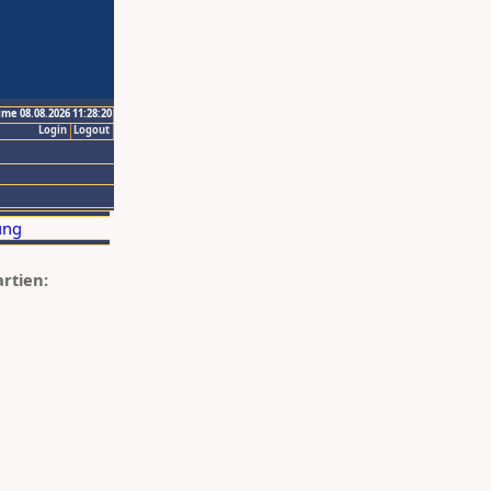
ime 08.08.2026 11:28:20
Login
Logout
artien: