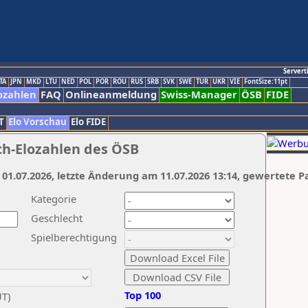
Servert
TA
JPN
MKD
LTU
NED
POL
POR
ROU
RUS
SRB
SVK
SWE
TUR
UKR
VIE
FontSize:11pt
ozahlen
FAQ
Onlineanmeldung
Swiss-Manager
ÖSB
FIDE
T
Elo Vorschau
Elo FIDE
ch-Elozahlen des ÖSB
 01.07.2026, letzte Änderung am 11.07.2026 13:14, gewertete P
Kategorie
Geschlecht
Spielberechtigung
Top 100
UT)