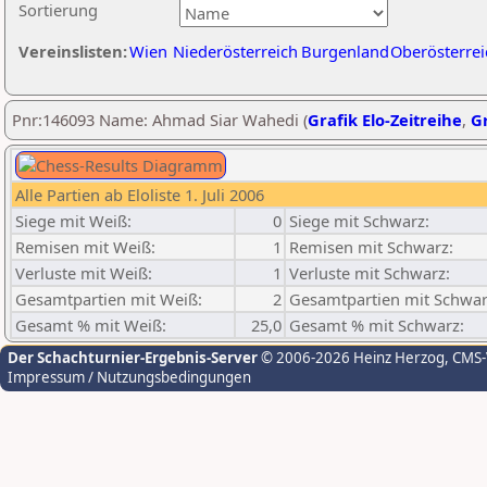
Sortierung
Vereinslisten:
Wien
Niederösterreich
Burgenland
Oberösterrei
Pnr:146093 Name: Ahmad Siar Wahedi (
Grafik Elo-Zeitreihe
,
Gr
Alle Partien ab Eloliste 1. Juli 2006
Siege mit Weiß:
0
Siege mit Schwarz:
Remisen mit Weiß:
1
Remisen mit Schwarz:
Verluste mit Weiß:
1
Verluste mit Schwarz:
Gesamtpartien mit Weiß:
2
Gesamtpartien mit Schwar
Gesamt % mit Weiß:
25,0
Gesamt % mit Schwarz:
Der Schachturnier-Ergebnis-Server
© 2006-2026 Heinz Herzog
, CMS
Impressum / Nutzungsbedingungen