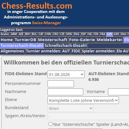
Logged on: Gast
Arabic
ARM
AZE
BIH
BUL
CAT
CHN
CRO
CZE
DEN
ENG
ESP
FAI
FIN
FRA
GER
GRE
INA
I
Home
TurnierDB
Meisterschaft
Foto-Galerie
Meldekartei
El
Turnierschach-Elozahl
Schnellschach-Elozahl
Allgemeines
Turnier anmelden: AUT
FIDE
Spieler anmelden
Elo AU
Willkommen bei den offiziellen Turnierscha
FIDE-Elolisten Stand
AUT-Elolisten Stand
6.936
Personennummer
Nachname
Vorname
Ebene
Bundesland
Spgem./Kreis/Verein
Nur "österreichische" Spieler (Land=A