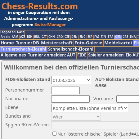
Logged on: Gast
Arabic
ARM
AZE
BIH
BUL
CAT
CHN
CRO
CZE
DEN
ENG
ESP
FAI
FIN
FRA
GER
GRE
INA
I
Home
TurnierDB
Meisterschaft
Foto-Galerie
Meldekartei
El
Turnierschach-Elozahl
Schnellschach-Elozahl
Allgemeines
Turnier anmelden: AUT
FIDE
Spieler anmelden
Elo AU
Willkommen bei den offiziellen Turnierscha
FIDE-Elolisten Stand
AUT-Elolisten Stand
6.936
Personennummer
Nachname
Vorname
Ebene
Bundesland
Spgem./Kreis/Verein
Nur "österreichische" Spieler (Land=A