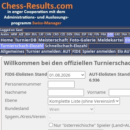
Logged on: Gast
Arabic
ARM
AZE
BIH
BUL
CAT
CHN
CRO
CZE
DEN
ENG
ESP
FAI
FIN
FRA
GER
GRE
INA
I
Home
TurnierDB
Meisterschaft
Foto-Galerie
Meldekartei
El
Turnierschach-Elozahl
Schnellschach-Elozahl
Allgemeines
Turnier anmelden: AUT
FIDE
Spieler anmelden
Elo AU
Willkommen bei den offiziellen Turnierscha
FIDE-Elolisten Stand
AUT-Elolisten Stand
6.936
Personennummer
Nachname
Vorname
Ebene
Bundesland
Spgem./Kreis/Verein
Nur "österreichische" Spieler (Land=A