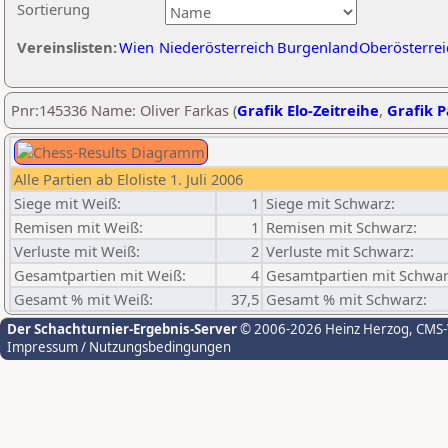
Sortierung
Vereinslisten:
Wien
Niederösterreich
Burgenland
Oberösterrei
Pnr:145336 Name: Oliver Farkas (
Grafik Elo-Zeitreihe
,
Grafik P
Alle Partien ab Eloliste 1. Juli 2006
Siege mit Weiß:
1
Siege mit Schwarz:
Remisen mit Weiß:
1
Remisen mit Schwarz:
Verluste mit Weiß:
2
Verluste mit Schwarz:
Gesamtpartien mit Weiß:
4
Gesamtpartien mit Schwar
Gesamt % mit Weiß:
37,5
Gesamt % mit Schwarz:
Der Schachturnier-Ergebnis-Server
© 2006-2026 Heinz Herzog
, CMS
Impressum / Nutzungsbedingungen