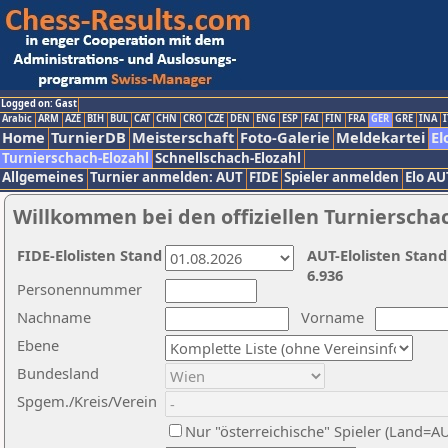
Logged on: Gast
Arabic
ARM
AZE
BIH
BUL
CAT
CHN
CRO
CZE
DEN
ENG
ESP
FAI
FIN
FRA
GER
GRE
INA
I
Home
TurnierDB
Meisterschaft
Foto-Galerie
Meldekartei
El
Turnierschach-Elozahl
Schnellschach-Elozahl
Allgemeines
Turnier anmelden: AUT
FIDE
Spieler anmelden
Elo AU
Willkommen bei den offiziellen Turnierscha
FIDE-Elolisten Stand
AUT-Elolisten Stand
6.936
Personennummer
Nachname
Vorname
Ebene
Bundesland
Spgem./Kreis/Verein
Nur "österreichische" Spieler (Land=A