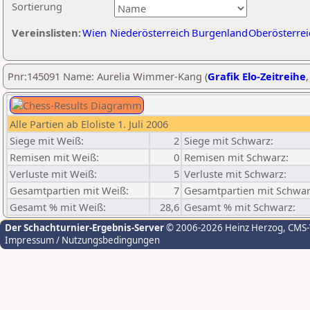
Sortierung
Vereinslisten:
Wien
Niederösterreich
Burgenland
Oberösterrei
Pnr:145091 Name: Aurelia Wimmer-Kang (
Grafik Elo-Zeitreihe
Alle Partien ab Eloliste 1. Juli 2006
Siege mit Weiß:
2
Siege mit Schwarz:
Remisen mit Weiß:
0
Remisen mit Schwarz:
Verluste mit Weiß:
5
Verluste mit Schwarz:
Gesamtpartien mit Weiß:
7
Gesamtpartien mit Schwar
Gesamt % mit Weiß:
28,6
Gesamt % mit Schwarz:
Der Schachturnier-Ergebnis-Server
© 2006-2026 Heinz Herzog
, CMS
Impressum / Nutzungsbedingungen