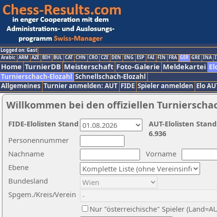
Logged on: Gast
Arabic
ARM
AZE
BIH
BUL
CAT
CHN
CRO
CZE
DEN
ENG
ESP
FAI
FIN
FRA
GER
GRE
INA
I
Home
TurnierDB
Meisterschaft
Foto-Galerie
Meldekartei
El
Turnierschach-Elozahl
Schnellschach-Elozahl
Allgemeines
Turnier anmelden: AUT
FIDE
Spieler anmelden
Elo AU
Willkommen bei den offiziellen Turnierscha
FIDE-Elolisten Stand
AUT-Elolisten Stand
6.936
Personennummer
Nachname
Vorname
Ebene
Bundesland
Spgem./Kreis/Verein
Nur "österreichische" Spieler (Land=A