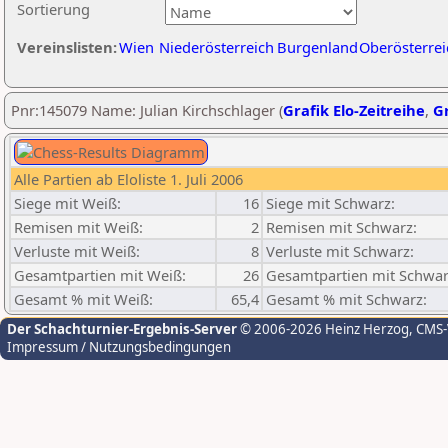
Sortierung
Vereinslisten:
Wien
Niederösterreich
Burgenland
Oberösterrei
Pnr:145079 Name: Julian Kirchschlager (
Grafik Elo-Zeitreihe
,
Gr
Alle Partien ab Eloliste 1. Juli 2006
Siege mit Weiß:
16
Siege mit Schwarz:
Remisen mit Weiß:
2
Remisen mit Schwarz:
Verluste mit Weiß:
8
Verluste mit Schwarz:
Gesamtpartien mit Weiß:
26
Gesamtpartien mit Schwar
Gesamt % mit Weiß:
65,4
Gesamt % mit Schwarz:
Der Schachturnier-Ergebnis-Server
© 2006-2026 Heinz Herzog
, CMS
Impressum / Nutzungsbedingungen