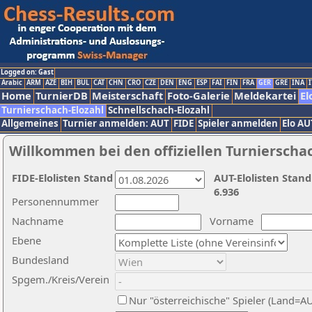
Logged on: Gast
Arabic
ARM
AZE
BIH
BUL
CAT
CHN
CRO
CZE
DEN
ENG
ESP
FAI
FIN
FRA
GER
GRE
INA
I
Home
TurnierDB
Meisterschaft
Foto-Galerie
Meldekartei
El
Turnierschach-Elozahl
Schnellschach-Elozahl
Allgemeines
Turnier anmelden: AUT
FIDE
Spieler anmelden
Elo AU
Willkommen bei den offiziellen Turnierscha
FIDE-Elolisten Stand
AUT-Elolisten Stand
6.936
Personennummer
Nachname
Vorname
Ebene
Bundesland
Spgem./Kreis/Verein
Nur "österreichische" Spieler (Land=A