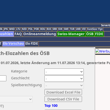
Servert
TA
JPN
MKD
LTU
NED
POL
POR
ROU
RUS
SRB
SVK
SWE
TUR
UKR
VIE
FontSize:11pt
ozahlen
FAQ
Onlineanmeldung
Swiss-Manager
ÖSB
FIDE
T
Elo Vorschau
Elo FIDE
ch-Elozahlen des ÖSB
 01.07.2026, letzte Änderung am 11.07.2026 13:14, gewertete P
Kategorie
Geschlecht
Spielberechtigung
Top 100
UT)