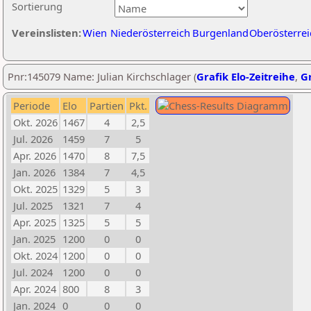
Sortierung
Vereinslisten:
Wien
Niederösterreich
Burgenland
Oberösterrei
Pnr:145079 Name: Julian Kirchschlager (
Grafik Elo-Zeitreihe
,
Gr
Periode
Elo
Partien
Pkt.
Okt. 2026
1467
4
2,5
Jul. 2026
1459
7
5
Apr. 2026
1470
8
7,5
Jan. 2026
1384
7
4,5
Okt. 2025
1329
5
3
Jul. 2025
1321
7
4
Apr. 2025
1325
5
5
Jan. 2025
1200
0
0
Okt. 2024
1200
0
0
Jul. 2024
1200
0
0
Apr. 2024
800
8
3
Jan. 2024
0
0
0