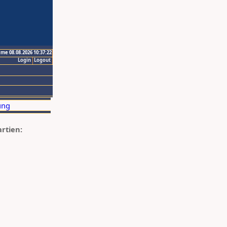
ime 08.08.2026 10:37:22
Login
Logout
artien: