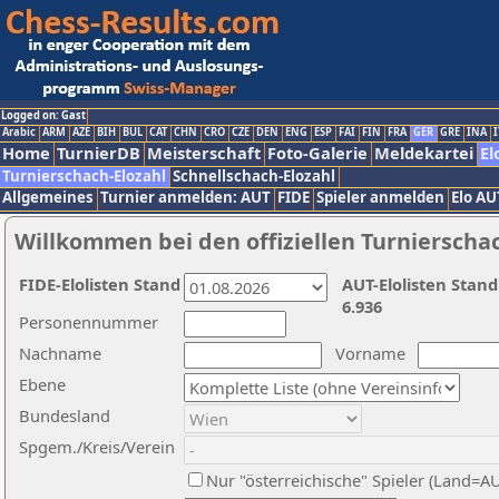
Logged on: Gast
Arabic
ARM
AZE
BIH
BUL
CAT
CHN
CRO
CZE
DEN
ENG
ESP
FAI
FIN
FRA
GER
GRE
INA
I
Home
TurnierDB
Meisterschaft
Foto-Galerie
Meldekartei
El
Turnierschach-Elozahl
Schnellschach-Elozahl
Allgemeines
Turnier anmelden: AUT
FIDE
Spieler anmelden
Elo AU
Willkommen bei den offiziellen Turnierscha
FIDE-Elolisten Stand
AUT-Elolisten Stand
6.936
Personennummer
Nachname
Vorname
Ebene
Bundesland
Spgem./Kreis/Verein
Nur "österreichische" Spieler (Land=A