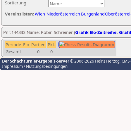
Sortierung
Vereinslisten:
Wien
Niederösterreich
Burgenland
Oberösterrei
Pnr:144333 Name: Robin Schreiner (
Grafik Elo-Zeitreihe
,
Grafi
Periode
Elo
Partien
Pkt.
Gesamt
0
0
Der Schachturnier-Ergebnis-Server
© 2006-2026 Heinz Herzog
, CMS
Impressum / Nutzungsbedingungen