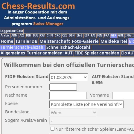
Logged on: Gast
Arabic
ARM
AZE
BIH
BUL
CAT
CHN
CRO
CZE
DEN
ENG
ESP
FAI
FIN
FRA
GER
GRE
INA
I
Home
TurnierDB
Meisterschaft
Foto-Galerie
Meldekartei
El
Turnierschach-Elozahl
Schnellschach-Elozahl
Allgemeines
Turnier anmelden: AUT
FIDE
Spieler anmelden
Elo AU
Willkommen bei den offiziellen Turnierscha
FIDE-Elolisten Stand
AUT-Elolisten Stand
6.936
Personennummer
Nachname
Vorname
Ebene
Bundesland
Spgem./Kreis/Verein
Nur "österreichische" Spieler (Land=A