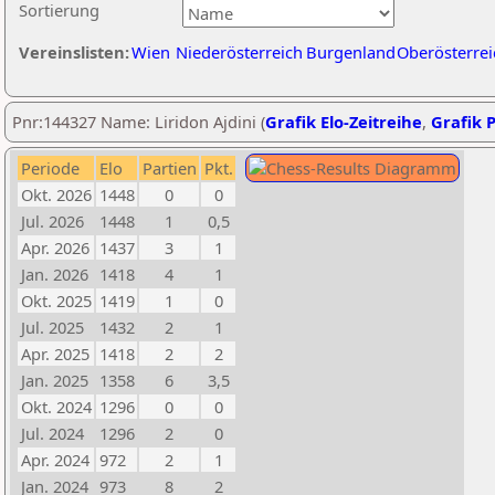
Sortierung
Vereinslisten:
Wien
Niederösterreich
Burgenland
Oberösterrei
Pnr:144327 Name: Liridon Ajdini (
Grafik Elo-Zeitreihe
,
Grafik P
Periode
Elo
Partien
Pkt.
Okt. 2026
1448
0
0
Jul. 2026
1448
1
0,5
Apr. 2026
1437
3
1
Jan. 2026
1418
4
1
Okt. 2025
1419
1
0
Jul. 2025
1432
2
1
Apr. 2025
1418
2
2
Jan. 2025
1358
6
3,5
Okt. 2024
1296
0
0
Jul. 2024
1296
2
0
Apr. 2024
972
2
1
Jan. 2024
973
8
2