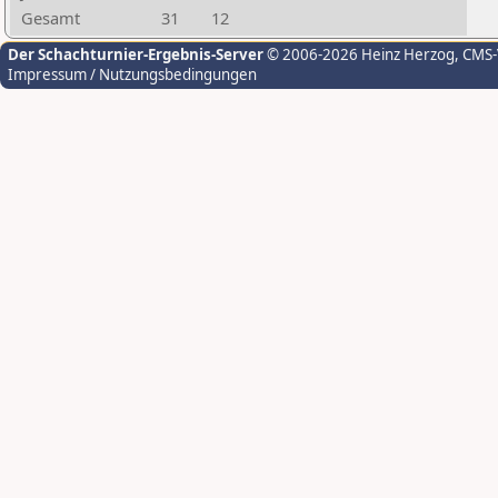
Gesamt
31
12
Der Schachturnier-Ergebnis-Server
© 2006-2026 Heinz Herzog
, CMS
Impressum / Nutzungsbedingungen