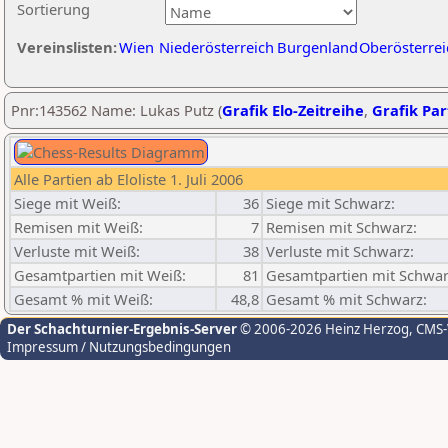
Sortierung
Vereinslisten:
Wien
Niederösterreich
Burgenland
Oberösterrei
Pnr:143562 Name: Lukas Putz (
Grafik Elo-Zeitreihe
,
Grafik Part
Alle Partien ab Eloliste 1. Juli 2006
Siege mit Weiß:
36
Siege mit Schwarz:
Remisen mit Weiß:
7
Remisen mit Schwarz:
Verluste mit Weiß:
38
Verluste mit Schwarz:
Gesamtpartien mit Weiß:
81
Gesamtpartien mit Schwar
Gesamt % mit Weiß:
48,8
Gesamt % mit Schwarz:
Der Schachturnier-Ergebnis-Server
© 2006-2026 Heinz Herzog
, CMS
Impressum / Nutzungsbedingungen