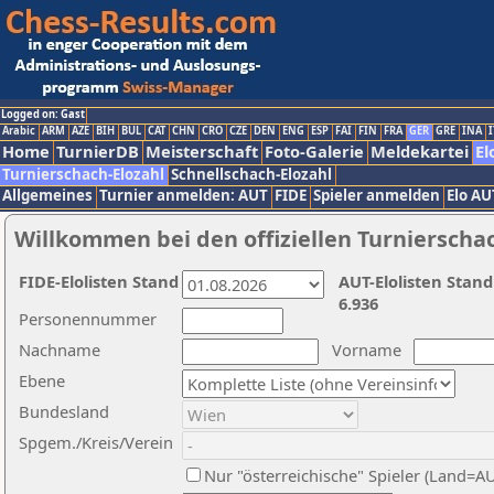
Logged on: Gast
Arabic
ARM
AZE
BIH
BUL
CAT
CHN
CRO
CZE
DEN
ENG
ESP
FAI
FIN
FRA
GER
GRE
INA
I
Home
TurnierDB
Meisterschaft
Foto-Galerie
Meldekartei
El
Turnierschach-Elozahl
Schnellschach-Elozahl
Allgemeines
Turnier anmelden: AUT
FIDE
Spieler anmelden
Elo AU
Willkommen bei den offiziellen Turnierscha
FIDE-Elolisten Stand
AUT-Elolisten Stand
6.936
Personennummer
Nachname
Vorname
Ebene
Bundesland
Spgem./Kreis/Verein
Nur "österreichische" Spieler (Land=A