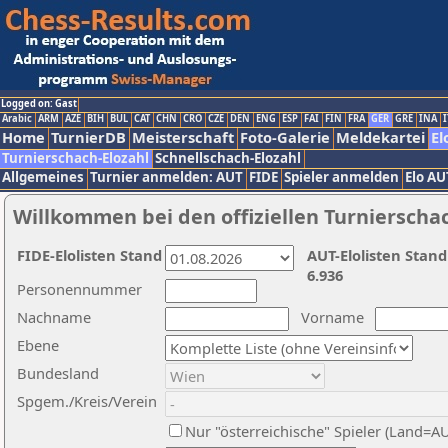
Logged on: Gast
Arabic
ARM
AZE
BIH
BUL
CAT
CHN
CRO
CZE
DEN
ENG
ESP
FAI
FIN
FRA
GER
GRE
INA
I
Home
TurnierDB
Meisterschaft
Foto-Galerie
Meldekartei
El
Turnierschach-Elozahl
Schnellschach-Elozahl
Allgemeines
Turnier anmelden: AUT
FIDE
Spieler anmelden
Elo AU
Willkommen bei den offiziellen Turnierscha
FIDE-Elolisten Stand
AUT-Elolisten Stand
6.936
Personennummer
Nachname
Vorname
Ebene
Bundesland
Spgem./Kreis/Verein
Nur "österreichische" Spieler (Land=A