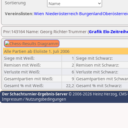
Sortierung
Vereinslisten:
Wien
Niederösterreich
Burgenland
Oberösterrei
Pnr:143164 Name: Georg Richter-Trummer (
Grafik Elo-Zeitreih
Alle Partien ab Eloliste 1. Juli 2006
Siege mit Weiß:
1
Siege mit Schwarz:
Remisen mit Weiß:
2
Remisen mit Schwarz:
Verluste mit Weiß:
6
Verluste mit Schwarz:
Gesamtpartien mit Weiß:
9
Gesamtpartien mit Schwar
Gesamt % mit Weiß:
22,2
Gesamt % mit Schwarz:
Der Schachturnier-Ergebnis-Server
© 2006-2026 Heinz Herzog
, CMS
Impressum / Nutzungsbedingungen