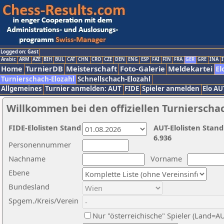
Logged on: Gast
Arabic
ARM
AZE
BIH
BUL
CAT
CHN
CRO
CZE
DEN
ENG
ESP
FAI
FIN
FRA
GER
GRE
INA
I
Home
TurnierDB
Meisterschaft
Foto-Galerie
Meldekartei
El
Turnierschach-Elozahl
Schnellschach-Elozahl
Allgemeines
Turnier anmelden: AUT
FIDE
Spieler anmelden
Elo AU
Willkommen bei den offiziellen Turnierscha
FIDE-Elolisten Stand
AUT-Elolisten Stand
6.936
Personennummer
Nachname
Vorname
Ebene
Bundesland
Spgem./Kreis/Verein
Nur "österreichische" Spieler (Land=A