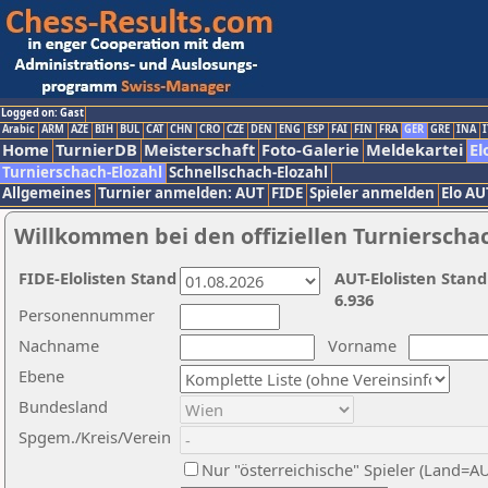
Logged on: Gast
Arabic
ARM
AZE
BIH
BUL
CAT
CHN
CRO
CZE
DEN
ENG
ESP
FAI
FIN
FRA
GER
GRE
INA
I
Home
TurnierDB
Meisterschaft
Foto-Galerie
Meldekartei
El
Turnierschach-Elozahl
Schnellschach-Elozahl
Allgemeines
Turnier anmelden: AUT
FIDE
Spieler anmelden
Elo AU
Willkommen bei den offiziellen Turnierscha
FIDE-Elolisten Stand
AUT-Elolisten Stand
6.936
Personennummer
Nachname
Vorname
Ebene
Bundesland
Spgem./Kreis/Verein
Nur "österreichische" Spieler (Land=A