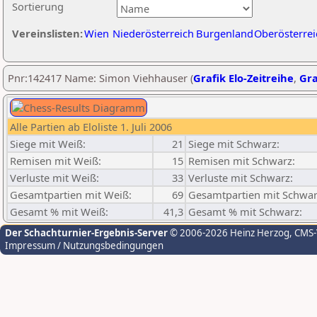
Sortierung
Vereinslisten:
Wien
Niederösterreich
Burgenland
Oberösterrei
Pnr:142417 Name: Simon Viehhauser (
Grafik Elo-Zeitreihe
,
Gra
Alle Partien ab Eloliste 1. Juli 2006
Siege mit Weiß:
21
Siege mit Schwarz:
Remisen mit Weiß:
15
Remisen mit Schwarz:
Verluste mit Weiß:
33
Verluste mit Schwarz:
Gesamtpartien mit Weiß:
69
Gesamtpartien mit Schwar
Gesamt % mit Weiß:
41,3
Gesamt % mit Schwarz:
Der Schachturnier-Ergebnis-Server
© 2006-2026 Heinz Herzog
, CMS
Impressum / Nutzungsbedingungen