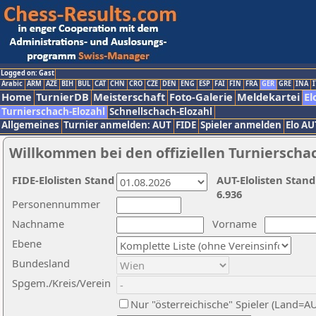
Logged on: Gast
Arabic
ARM
AZE
BIH
BUL
CAT
CHN
CRO
CZE
DEN
ENG
ESP
FAI
FIN
FRA
GER
GRE
INA
I
Home
TurnierDB
Meisterschaft
Foto-Galerie
Meldekartei
El
Turnierschach-Elozahl
Schnellschach-Elozahl
Allgemeines
Turnier anmelden: AUT
FIDE
Spieler anmelden
Elo AU
Willkommen bei den offiziellen Turnierscha
FIDE-Elolisten Stand
AUT-Elolisten Stand
6.936
Personennummer
Nachname
Vorname
Ebene
Bundesland
Spgem./Kreis/Verein
Nur "österreichische" Spieler (Land=A