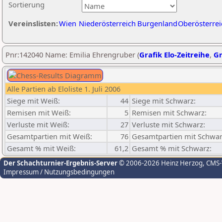
Sortierung
Vereinslisten:
Wien
Niederösterreich
Burgenland
Oberösterrei
Pnr:142040 Name: Emilia Ehrengruber (
Grafik Elo-Zeitreihe
,
Gr
Alle Partien ab Eloliste 1. Juli 2006
Siege mit Weiß:
44
Siege mit Schwarz:
Remisen mit Weiß:
5
Remisen mit Schwarz:
Verluste mit Weiß:
27
Verluste mit Schwarz:
Gesamtpartien mit Weiß:
76
Gesamtpartien mit Schwar
Gesamt % mit Weiß:
61,2
Gesamt % mit Schwarz:
Der Schachturnier-Ergebnis-Server
© 2006-2026 Heinz Herzog
, CMS
Impressum / Nutzungsbedingungen