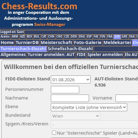
Logged on: Gast
Arabic
ARM
AZE
BIH
BUL
CAT
CHN
CRO
CZE
DEN
ENG
ESP
FAI
FIN
FRA
GER
GRE
INA
I
Home
TurnierDB
Meisterschaft
Foto-Galerie
Meldekartei
El
Turnierschach-Elozahl
Schnellschach-Elozahl
Allgemeines
Turnier anmelden: AUT
FIDE
Spieler anmelden
Elo AU
Willkommen bei den offiziellen Turnierscha
FIDE-Elolisten Stand
AUT-Elolisten Stand
6.936
Personennummer
Nachname
Vorname
Ebene
Bundesland
Spgem./Kreis/Verein
Nur "österreichische" Spieler (Land=A