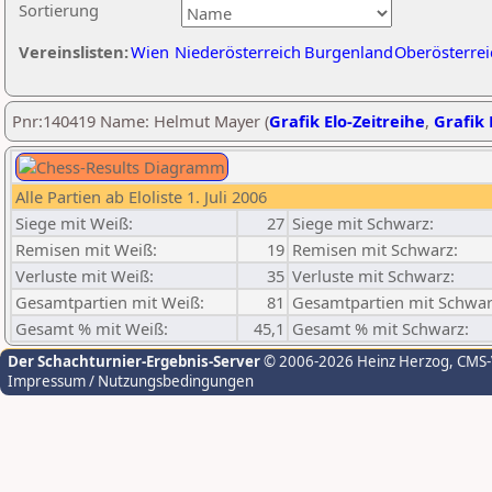
Sortierung
Vereinslisten:
Wien
Niederösterreich
Burgenland
Oberösterrei
Pnr:140419 Name: Helmut Mayer (
Grafik Elo-Zeitreihe
,
Grafik 
Alle Partien ab Eloliste 1. Juli 2006
Siege mit Weiß:
27
Siege mit Schwarz:
Remisen mit Weiß:
19
Remisen mit Schwarz:
Verluste mit Weiß:
35
Verluste mit Schwarz:
Gesamtpartien mit Weiß:
81
Gesamtpartien mit Schwar
Gesamt % mit Weiß:
45,1
Gesamt % mit Schwarz:
Der Schachturnier-Ergebnis-Server
© 2006-2026 Heinz Herzog
, CMS
Impressum / Nutzungsbedingungen