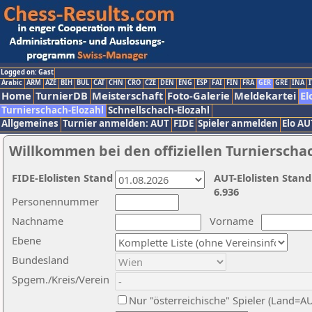
Logged on: Gast
Arabic
ARM
AZE
BIH
BUL
CAT
CHN
CRO
CZE
DEN
ENG
ESP
FAI
FIN
FRA
GER
GRE
INA
I
Home
TurnierDB
Meisterschaft
Foto-Galerie
Meldekartei
El
Turnierschach-Elozahl
Schnellschach-Elozahl
Allgemeines
Turnier anmelden: AUT
FIDE
Spieler anmelden
Elo AU
Willkommen bei den offiziellen Turnierscha
FIDE-Elolisten Stand
AUT-Elolisten Stand
6.936
Personennummer
Nachname
Vorname
Ebene
Bundesland
Spgem./Kreis/Verein
Nur "österreichische" Spieler (Land=A