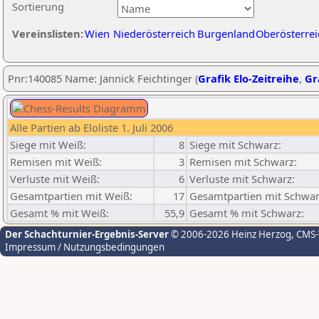
Sortierung
Vereinslisten:
Wien
Niederösterreich
Burgenland
Oberösterrei
Pnr:140085 Name: Jannick Feichtinger (
Grafik Elo-Zeitreihe
,
Gr
Alle Partien ab Eloliste 1. Juli 2006
Siege mit Weiß:
8
Siege mit Schwarz:
Remisen mit Weiß:
3
Remisen mit Schwarz:
Verluste mit Weiß:
6
Verluste mit Schwarz:
Gesamtpartien mit Weiß:
17
Gesamtpartien mit Schwar
Gesamt % mit Weiß:
55,9
Gesamt % mit Schwarz:
Der Schachturnier-Ergebnis-Server
© 2006-2026 Heinz Herzog
, CMS
Impressum / Nutzungsbedingungen