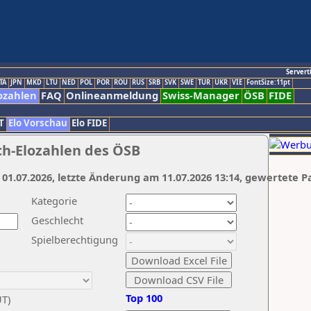
Servert
TA
JPN
MKD
LTU
NED
POL
POR
ROU
RUS
SRB
SVK
SWE
TUR
UKR
VIE
FontSize:11pt
ozahlen
FAQ
Onlineanmeldung
Swiss-Manager
ÖSB
FIDE
T
Elo Vorschau
Elo FIDE
ch-Elozahlen des ÖSB
 01.07.2026, letzte Änderung am 11.07.2026 13:14, gewertete P
Kategorie
Geschlecht
Spielberechtigung
Top 100
UT)