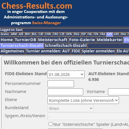
Logged on: Gast
Arabic
ARM
AZE
BIH
BUL
CAT
CHN
CRO
CZE
DEN
ENG
ESP
FAI
FIN
FRA
GER
GRE
INA
I
Home
TurnierDB
Meisterschaft
Foto-Galerie
Meldekartei
El
Turnierschach-Elozahl
Schnellschach-Elozahl
Allgemeines
Turnier anmelden: AUT
FIDE
Spieler anmelden
Elo AU
Willkommen bei den offiziellen Turnierscha
FIDE-Elolisten Stand
AUT-Elolisten Stand
6.936
Personennummer
Nachname
Vorname
Ebene
Bundesland
Spgem./Kreis/Verein
Nur "österreichische" Spieler (Land=A