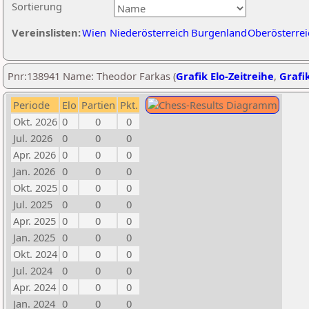
Sortierung
Vereinslisten:
Wien
Niederösterreich
Burgenland
Oberösterrei
Pnr:138941 Name: Theodor Farkas (
Grafik Elo-Zeitreihe
,
Grafik
Periode
Elo
Partien
Pkt.
Okt. 2026
0
0
0
Jul. 2026
0
0
0
Apr. 2026
0
0
0
Jan. 2026
0
0
0
Okt. 2025
0
0
0
Jul. 2025
0
0
0
Apr. 2025
0
0
0
Jan. 2025
0
0
0
Okt. 2024
0
0
0
Jul. 2024
0
0
0
Apr. 2024
0
0
0
Jan. 2024
0
0
0