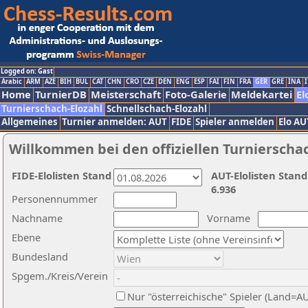
Logged on: Gast
Arabic
ARM
AZE
BIH
BUL
CAT
CHN
CRO
CZE
DEN
ENG
ESP
FAI
FIN
FRA
GER
GRE
INA
I
Home
TurnierDB
Meisterschaft
Foto-Galerie
Meldekartei
El
Turnierschach-Elozahl
Schnellschach-Elozahl
Allgemeines
Turnier anmelden: AUT
FIDE
Spieler anmelden
Elo AU
Willkommen bei den offiziellen Turnierscha
FIDE-Elolisten Stand
AUT-Elolisten Stand
6.936
Personennummer
Nachname
Vorname
Ebene
Bundesland
Spgem./Kreis/Verein
Nur "österreichische" Spieler (Land=A