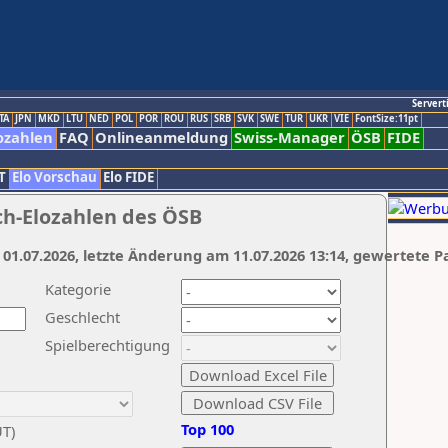
Servert
TA
JPN
MKD
LTU
NED
POL
POR
ROU
RUS
SRB
SVK
SWE
TUR
UKR
VIE
FontSize:11pt
ozahlen
FAQ
Onlineanmeldung
Swiss-Manager
ÖSB
FIDE
T
Elo Vorschau
Elo FIDE
ch-Elozahlen des ÖSB
 01.07.2026, letzte Änderung am 11.07.2026 13:14, gewertete P
Kategorie
Geschlecht
Spielberechtigung
Top 100
UT)