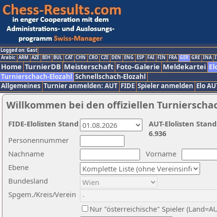
Logged on: Gast
Arabic
ARM
AZE
BIH
BUL
CAT
CHN
CRO
CZE
DEN
ENG
ESP
FAI
FIN
FRA
GER
GRE
INA
I
Home
TurnierDB
Meisterschaft
Foto-Galerie
Meldekartei
El
Turnierschach-Elozahl
Schnellschach-Elozahl
Allgemeines
Turnier anmelden: AUT
FIDE
Spieler anmelden
Elo AU
Willkommen bei den offiziellen Turnierscha
FIDE-Elolisten Stand
AUT-Elolisten Stand
6.936
Personennummer
Nachname
Vorname
Ebene
Bundesland
Spgem./Kreis/Verein
Nur "österreichische" Spieler (Land=A