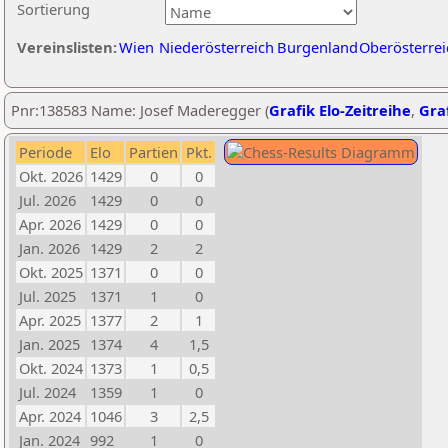
Sortierung
Vereinslisten:
Wien
Niederösterreich
Burgenland
Oberösterrei
Pnr:138583 Name: Josef Maderegger (
Grafik Elo-Zeitreihe
,
Graf
Periode
Elo
Partien
Pkt.
Okt. 2026
1429
0
0
Jul. 2026
1429
0
0
Apr. 2026
1429
0
0
Jan. 2026
1429
2
2
Okt. 2025
1371
0
0
Jul. 2025
1371
1
0
Apr. 2025
1377
2
1
Jan. 2025
1374
4
1,5
Okt. 2024
1373
1
0,5
Jul. 2024
1359
1
0
Apr. 2024
1046
3
2,5
Jan. 2024
992
1
0