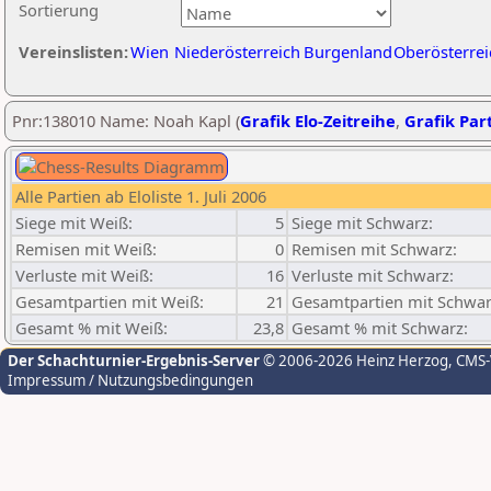
Sortierung
Vereinslisten:
Wien
Niederösterreich
Burgenland
Oberösterrei
Pnr:138010 Name: Noah Kapl (
Grafik Elo-Zeitreihe
,
Grafik Part
Alle Partien ab Eloliste 1. Juli 2006
Siege mit Weiß:
5
Siege mit Schwarz:
Remisen mit Weiß:
0
Remisen mit Schwarz:
Verluste mit Weiß:
16
Verluste mit Schwarz:
Gesamtpartien mit Weiß:
21
Gesamtpartien mit Schwar
Gesamt % mit Weiß:
23,8
Gesamt % mit Schwarz:
Der Schachturnier-Ergebnis-Server
© 2006-2026 Heinz Herzog
, CMS
Impressum / Nutzungsbedingungen