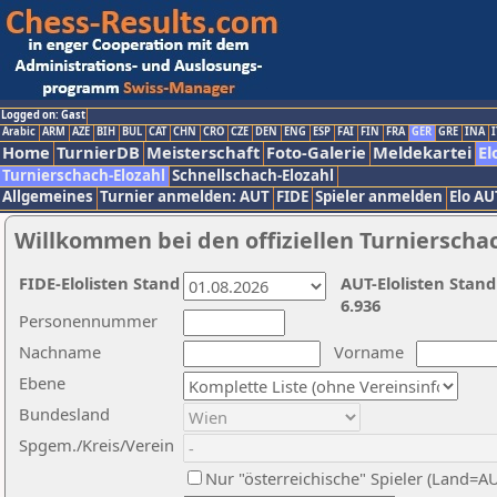
Logged on: Gast
Arabic
ARM
AZE
BIH
BUL
CAT
CHN
CRO
CZE
DEN
ENG
ESP
FAI
FIN
FRA
GER
GRE
INA
I
Home
TurnierDB
Meisterschaft
Foto-Galerie
Meldekartei
El
Turnierschach-Elozahl
Schnellschach-Elozahl
Allgemeines
Turnier anmelden: AUT
FIDE
Spieler anmelden
Elo AU
Willkommen bei den offiziellen Turnierscha
FIDE-Elolisten Stand
AUT-Elolisten Stand
6.936
Personennummer
Nachname
Vorname
Ebene
Bundesland
Spgem./Kreis/Verein
Nur "österreichische" Spieler (Land=A