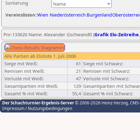
Sortierung
Vereinslisten:
Wien
Niederösterreich
Burgenland
Oberösterrei
Pnr:133620 Name: Alexander Gschwandtl (
Grafik Elo-Zeitreihe
Alle Partien ab Eloliste 1. Juli 2006
Siege mit Weiß:
61
Siege mit Schwarz:
Remisen mit Weiß:
21
Remisen mit Schwarz:
Verluste mit Weiß:
47
Verluste mit Schwarz:
Gesamtpartien mit Weiß:
129
Gesamtpartien mit Schwar
Gesamt % mit Weiß:
55,4
Gesamt % mit Schwarz:
Der Schachturnier-Ergebnis-Server
© 2006-2026 Heinz Herzog
, CMS
Impressum / Nutzungsbedingungen