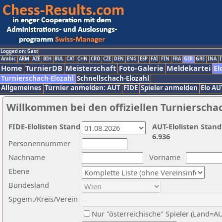
Logged on: Gast
Arabic
ARM
AZE
BIH
BUL
CAT
CHN
CRO
CZE
DEN
ENG
ESP
FAI
FIN
FRA
GER
GRE
INA
I
Home
TurnierDB
Meisterschaft
Foto-Galerie
Meldekartei
El
Turnierschach-Elozahl
Schnellschach-Elozahl
Allgemeines
Turnier anmelden: AUT
FIDE
Spieler anmelden
Elo AU
Willkommen bei den offiziellen Turnierscha
FIDE-Elolisten Stand
AUT-Elolisten Stand
6.936
Personennummer
Nachname
Vorname
Ebene
Bundesland
Spgem./Kreis/Verein
Nur "österreichische" Spieler (Land=A