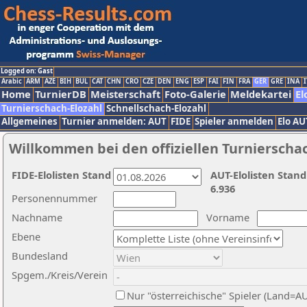
Logged on: Gast
Arabic
ARM
AZE
BIH
BUL
CAT
CHN
CRO
CZE
DEN
ENG
ESP
FAI
FIN
FRA
GER
GRE
INA
I
Home
TurnierDB
Meisterschaft
Foto-Galerie
Meldekartei
El
Turnierschach-Elozahl
Schnellschach-Elozahl
Allgemeines
Turnier anmelden: AUT
FIDE
Spieler anmelden
Elo AU
Willkommen bei den offiziellen Turnierscha
FIDE-Elolisten Stand
AUT-Elolisten Stand
6.936
Personennummer
Nachname
Vorname
Ebene
Bundesland
Spgem./Kreis/Verein
Nur "österreichische" Spieler (Land=A