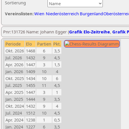
Sortierung
Vereinslisten:
Wien
Niederösterreich
Burgenland
Oberösterrei
Pnr:131726 Name: Johann Egger (
Grafik Elo-Zeitreihe
,
Grafik P
Periode
Elo
Partien
Pkt.
Okt. 2026
1468
6
3,5
Jul. 2026
1432
9
4,5
Apr. 2026
1447
3
1,5
Jan. 2026
1409
10
4
Okt. 2025
1434
10
6
Jul. 2025
1455
11
4,5
Apr. 2025
1447
3
1
Jan. 2025
1444
9
3,5
Okt. 2024
1432
9
4
Jul. 2024
1512
10
4,5
Apr. 2024
1238
1
0,5
Jan. 2024
1227
6
3,5