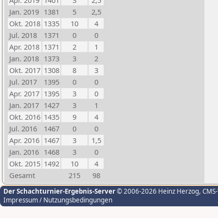
Apr. 2019
1401
3
2,5
Jan. 2019
1381
5
2,5
Okt. 2018
1335
10
4
Jul. 2018
1371
0
0
Apr. 2018
1371
2
1
Jan. 2018
1373
3
2
Okt. 2017
1308
8
3
Jul. 2017
1395
0
0
Apr. 2017
1395
3
0
Jan. 2017
1427
3
1
Okt. 2016
1435
9
4
Jul. 2016
1467
0
0
Apr. 2016
1467
3
1,5
Jan. 2016
1468
3
0
Okt. 2015
1492
10
4
Gesamt
215
98
Der Schachturnier-Ergebnis-Server
© 2006-2026 Heinz Herzog
, CMS
Impressum / Nutzungsbedingungen