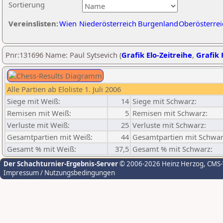
Sortierung
Vereinslisten:
Wien
Niederösterreich
Burgenland
Oberösterrei
Pnr:131696 Name: Paul Sytsevich (
Grafik Elo-Zeitreihe
,
Grafik 
Alle Partien ab Eloliste 1. Juli 2006
Siege mit Weiß:
14
Siege mit Schwarz:
Remisen mit Weiß:
5
Remisen mit Schwarz:
Verluste mit Weiß:
25
Verluste mit Schwarz:
Gesamtpartien mit Weiß:
44
Gesamtpartien mit Schwar
Gesamt % mit Weiß:
37,5
Gesamt % mit Schwarz:
Der Schachturnier-Ergebnis-Server
© 2006-2026 Heinz Herzog
, CMS
Impressum / Nutzungsbedingungen