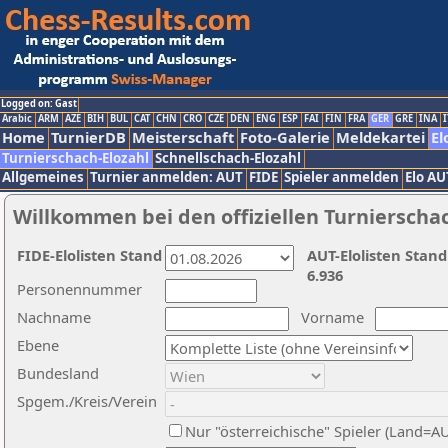
Logged on: Gast
Arabic
ARM
AZE
BIH
BUL
CAT
CHN
CRO
CZE
DEN
ENG
ESP
FAI
FIN
FRA
GER
GRE
INA
I
Home
TurnierDB
Meisterschaft
Foto-Galerie
Meldekartei
El
Turnierschach-Elozahl
Schnellschach-Elozahl
Allgemeines
Turnier anmelden: AUT
FIDE
Spieler anmelden
Elo AU
Willkommen bei den offiziellen Turnierscha
FIDE-Elolisten Stand
AUT-Elolisten Stand
6.936
Personennummer
Nachname
Vorname
Ebene
Bundesland
Spgem./Kreis/Verein
Nur "österreichische" Spieler (Land=A